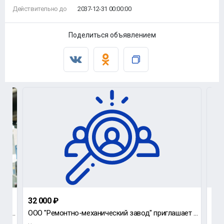
Действительно до
2037-12-31 00:00:00
Поделиться объявлением
32 000 ₽
70 
Компания АНСЕР, примет на работу автослесаря по ремонту грузовых автомобилей (МОЖНО БЕЗ ОПЫТА, ВСЕМУ
ООО "Ремонтно-механический завод" приглашает на работу уборщика служебных помещений на неп