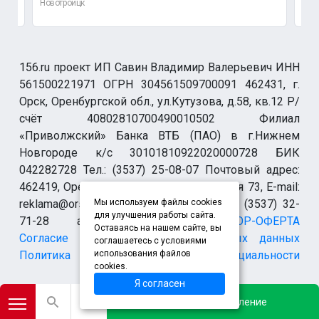
Новотроицк
Нов
156.ru проект ИП Савин Владимир Валерьевич ИНН
561500221971 ОГРН 304561509700091 462431, г.
Орск, Оренбургской обл., ул.Кутузова, д.58, кв.12 Р/
счёт 40802810700490010502 Филиал
«Приволжский» Банка ВТБ (ПАО) в г.Нижнем
Новгороде к/с 30101810922020000728 БИК
042282728 Тел.: (3537) 25-08-07 Почтовый адрес:
462419, Оренбургская обл., г. Орск-19 а/я 73, E-mail:
reklama@orsk.ru ТЕЛЕФОН МОДЕРАЦИИ (3537) 32-
Мы используем файлы cookies
для улучшения работы сайта.
71-28 allsupport@orsk.ru
ДОГОВОР-ОФЕРТА
Оставаясь на нашем сайте, вы
Согласие на обработку персональных данных
соглашаетесь с условиями
Политика конфиденциальности
использования файлов
cookies.
Я согласен
*Instagram (запрещен на территории Российской Федерации)
Добавить объявление