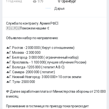
Оренбург
1 год назад
979
Дарья
Служба по контракту. Армия РФ💥
🇷🇺.🇷🇺Поможем нашим 🤙
Объявлен набор по направлению:
🔥Г. Ростов - 2 000 000 ( берут с отношением)
🔥Г. Москва - 2 300 000
🔥Г. Белгород- 3 000 000 ( ограниченный набор)
🔥Г. Ярославль - 1 100 000( лучшее обучение России)
🔥Г. Вологда -1205 000 ( гепатит А В С)
🔥Г. Самара- 2000 000 ( гепатит)
🔥Г. Нижний Новгород- 3 000 000+ 10 соток земли
🔥Г. Тула- 2500 000
💸 Далее заработная плата от Министерства обороны от 210.000
в месяц
Проживание в гостинице по приезду пока происходит