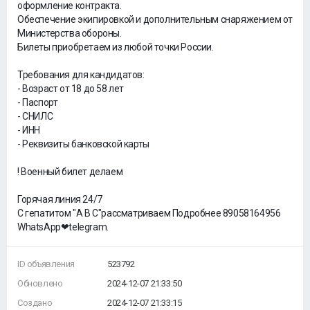
оформление контракта.
Обеспечение экипировкой и дополнительным снаряжением от
Министерства обороны.
Билеты приобретаем из любой точки России.
Требования для кандидатов:
- Возраст от 18 до 58 лет
- Паспорт
- СНИЛС
- ИНН
- Реквизиты банковской карты
! Военный билет делаем
Горячая линия 24/7
С гепатитом "А В С"рассматриваем Подробнее 89058164956
WhatsApp❤telegram.
ID объявления
523792
Обновлено
2024-12-07 21:33:50
Создано
2024-12-07 21:33:15