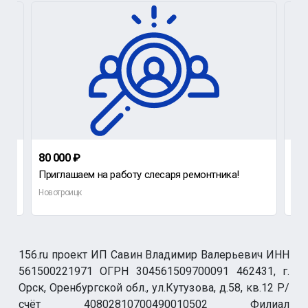
80 000 ₽
100
Приглашаем на работу слесаря ремонтника!
ООО
Новотроицк
Нов
156.ru проект ИП Савин Владимир Валерьевич ИНН
561500221971 ОГРН 304561509700091 462431, г.
Орск, Оренбургской обл., ул.Кутузова, д.58, кв.12 Р/
счёт 40802810700490010502 Филиал