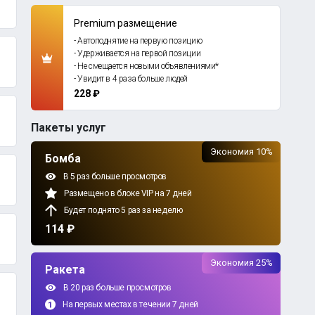
Premium размещение
- Автоподнятие на первую позицию
- Удерживается на первой позиции
- Не смещается новыми объявлениями*
- Увидит в 4 раза больше людей
228 ₽
Пакеты услуг
Экономия 10%
Бомба
В 5 раз больше просмотров
Размещено в блоке VIP на 7 дней
Будет поднято 5 раз за неделю
114 ₽
Экономия 25%
Ракета
В 20 раз больше просмотров
На первых местах в течении 7 дней