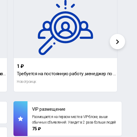
1 ₽
100 
В магазины Красное и белое требуются продавцы- кассиры.
Требуется на постоянную работу ,менеджер по работе с клиентами , на пункт выдачи заказов wildberries
Новотроицк
Новот
VIP размещение
Размещается на первом месте в VIP-блоке, выше
обычных объявлений. Увидит в 2 раза больше людей
75 ₽