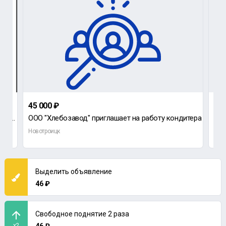
45 000 ₽
100
Вакансия: Охранник ГБР (группа быстрого реагирования) Обязанности: Реагирования на тревожный си
ООО "Хлебозавод" приглашает на работу кондитера
Новотроицк
Нов
Выделить объявление
46 ₽
Свободное поднятие 2 раза
x2