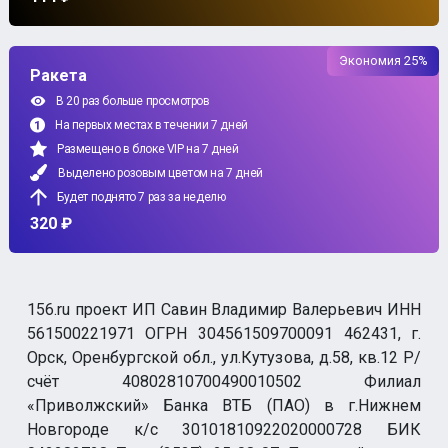
Экономия 25%
Ракета
В 20 раз больше просмотров
На первых местах в течении 7 дней
Размещено в блоке VIP на 7 дней
Выделено розовым цветом на 7 дней
Будет поднято 7 раз за неделю
320 ₽
156.ru проект ИП Савин Владимир Валерьевич ИНН
561500221971 ОГРН 304561509700091 462431, г.
Орск, Оренбургской обл., ул.Кутузова, д.58, кв.12 Р/
счёт 40802810700490010502 Филиал
«Приволжский» Банка ВТБ (ПАО) в г.Нижнем
Новгороде к/с 30101810922020000728 БИК