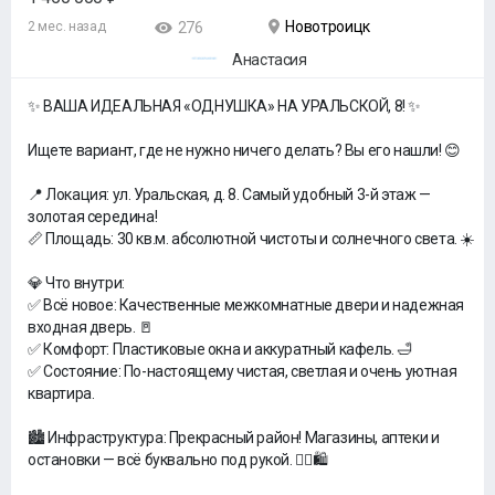
Новотроицк
2 мес. назад
276
Анастасия
✨ ВАША ИДЕАЛЬНАЯ «ОДНУШКА» НА УРАЛЬСКОЙ, 8! ✨
Ищете вариант, где не нужно ничего делать? Вы его нашли! 😊
📍 Локация: ул. Уральская, д. 8. Самый удобный 3-й этаж —
золотая середина!
📏 Площадь: 30 кв.м. абсолютной чистоты и солнечного света. ☀️
💎 Что внутри:
✅ Всё новое: Качественные межкомнатные двери и надежная
входная дверь. 🚪
✅ Комфорт: Пластиковые окна и аккуратный кафель. 🛁
✅ Состояние: По-настоящему чистая, светлая и очень уютная
квартира.
🏙️ Инфраструктура: Прекрасный район! Магазины, аптеки и
остановки — всё буквально под рукой. 🚶‍♂️🛍️