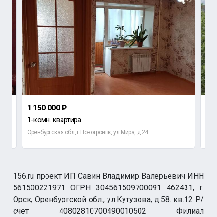
1 150 000 ₽
3 6
1-комн. квартира
4-к
Оренбургская обл, г Новотроицк, ул Мира, д 24
Орен
156.ru проект ИП Савин Владимир Валерьевич ИНН
561500221971 ОГРН 304561509700091 462431, г.
Орск, Оренбургской обл., ул.Кутузова, д.58, кв.12 Р/
счёт 40802810700490010502 Филиал