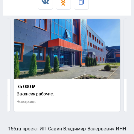
75 000 ₽
1 5
ООО "Ремонтно-механический завод" приглашает на работу сверловщика.
Вакансия рабочие.
Новотроицк
Нов
156.ru проект ИП Савин Владимир Валерьевич ИНН