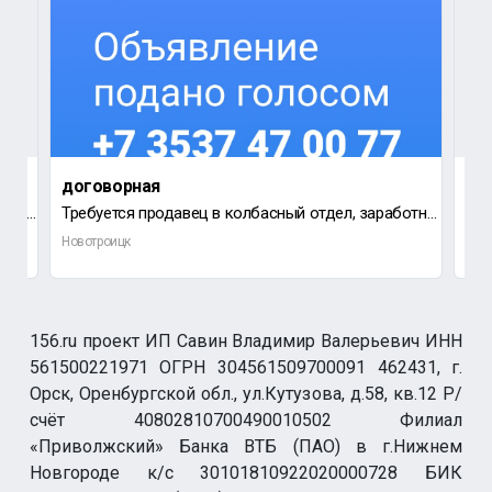
договорная
80 
Требуется уборщик ( ца ) в продуктовый магазин на ост.
Требуется продавец в колбасный отдел, заработная плата от 60 до 90 т.р.
Тре
Новотроицк
Нов
156.ru проект ИП Савин Владимир Валерьевич ИНН
561500221971 ОГРН 304561509700091 462431, г.
Орск, Оренбургской обл., ул.Кутузова, д.58, кв.12 Р/
счёт 40802810700490010502 Филиал
«Приволжский» Банка ВТБ (ПАО) в г.Нижнем
Новгороде к/с 30101810922020000728 БИК