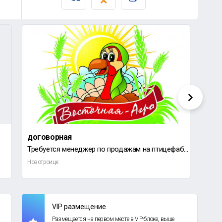
договорная
60 0
Требуется менеджер по продажам на птицефабрику ООО "Восточная-Агро".
Новотроицк
Новот
VIP размещение
Размещается на первом месте в VIP-блоке, выше