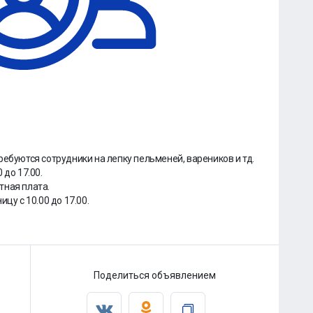
ебуются сотрудники на лепку пельмeнeй, вapeников и тд.
 до 17.00.
тная плата.
цу с 10.00 до 17.00.
Поделиться объявлением