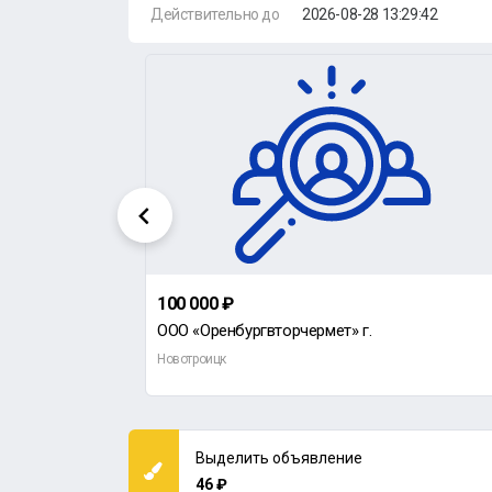
Действительно до
2026-08-28 13:29:42
100 000 ₽
ООО "Ремонтно-механический завод" приглашает на работу токаря-расточника.
ООО «Оренбургвторчермет» г.
Новотроицк
Выделить объявление
46 ₽