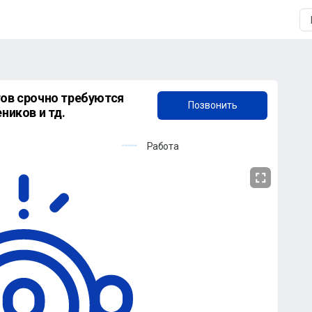
+7 (905) 841-98-30
тoв срочно требуются
Позвонить
ников и тд.
Работа