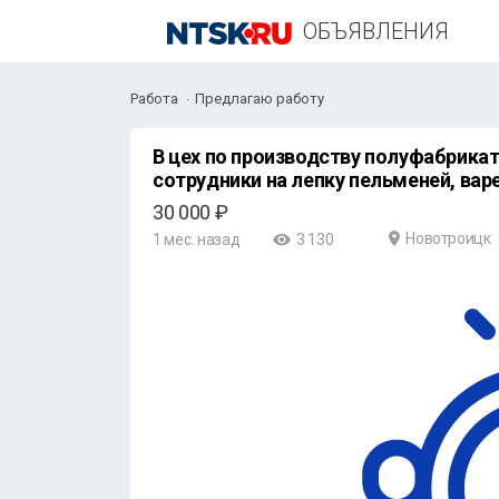
ОБЪЯВЛЕНИЯ
Работа
Предлагаю работу
В цех по пpоизводству полуфабpика
сотрудники на лепку пельмeнeй, вape
30 000 ₽
Новотроицк
1 мес. назад
3 130