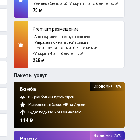
обычных объявлений. Увидит в 2 раза больше людей
75 ₽
Premium размещение
- Автоподнятие на первую позицию
- Удерживается на первой позиции
- Не смещается новыми объявлениями*
- Увидит в 4 раза больше людей
228 ₽
Пакеты услуг
Экономия 10%
Бомба
В 5 раз больше просмотров
Размещено в блоке VIP на 7 дней
Будет поднято 5 раз за неделю
114 ₽
Экономия 25%
Ракета