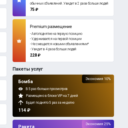
обычных объявлений. Увидит в 2 раза больше людей
75 ₽
Premium размещение
- Автоподнятие на первую позицию
- Удерживается на первой позиции
- Не смещается новыми объявлениями*
- Увидит в 4 раза больше людей
228 ₽
Пакеты услуг
Экономия 10%
Бомба
В 5 раз больше просмотров
Размещено в блоке VIP на 7 дней
Будет поднято 5 раз за неделю
114 ₽
Экономия 25%
Ракета