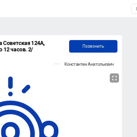
+7 (996) 571-29-96
а Советская 124А,
Позвонить
Требуется ночной охранник, смены по 12 часов. 2/
Константин Анатольевич