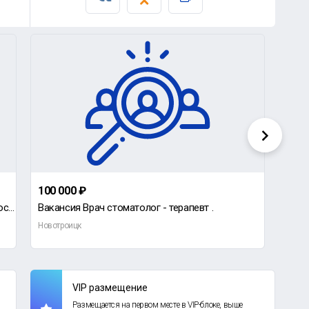
100 000 ₽
32 0
Требуется сторож в подземные гаражи (р-он остановки ПОЛИМЕР), мужчина пенсионного возраста, не злоуп
Вакансия Врач стоматолог - терапевт .
Новотроицк
Новот
VIP размещение
Размещается на первом месте в VIP-блоке, выше