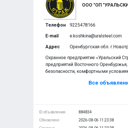
ООО "ОП "УРАЛЬСК
Телефон
9225478166
E-mail
e.koshkina@uralsteel.com
Адрес
Оренбургская обл. г.Новот
Охранное предприятие «Уральский Ст
предприятий Восточного Оренбуржья
безопасности, комфортными условия
Все объявлени
ID объявления
884834
Обновлено
2026-08-06 11:23:38