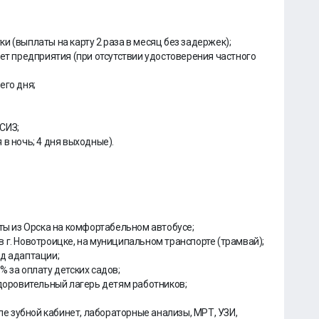
тки (выплаты на карту 2 раза в месяц без задержек);
чет предприятия (при отсутствии удостоверения частного
его дня;
СИЗ;
я в ночь; 4 дня выходные).
оты из Орска на комфортабельном автобусе;
 г. Новотроицке, на муниципальном транспорте (трамвай);
од адаптации;
 за оплату детских садов;
здоровительный лагерь детям работников;
сле зубной кабинет, лабораторные анализы, МРТ, УЗИ,