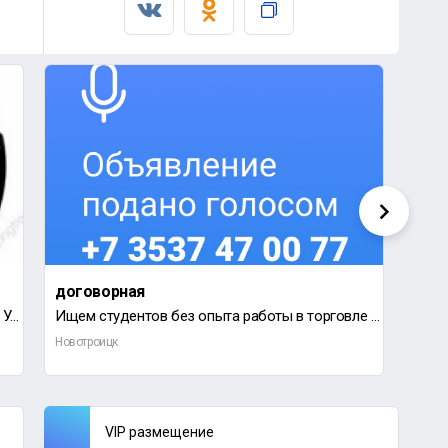
договорная
60 0
Требуются монтажники, работа на территории Уральской стали, а так же вахтой.
Ищем студентов без опыта работы в торговле магазин Красное Белое по ул.
Новотроицк
Новот
VIP размещение