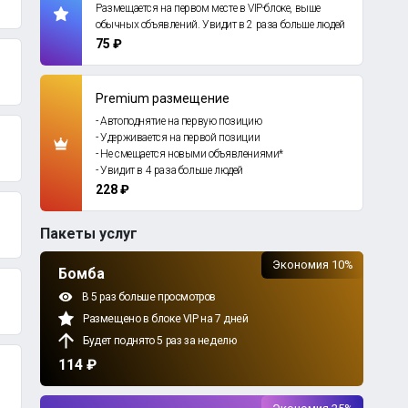
Размещается на первом месте в VIP-блоке, выше
обычных объявлений. Увидит в 2 раза больше людей
75 ₽
Premium размещение
- Автоподнятие на первую позицию
- Удерживается на первой позиции
- Не смещается новыми объявлениями*
- Увидит в 4 раза больше людей
228 ₽
Пакеты услуг
Экономия 10%
Бомба
В 5 раз больше просмотров
Размещено в блоке VIP на 7 дней
Будет поднято 5 раз за неделю
114 ₽