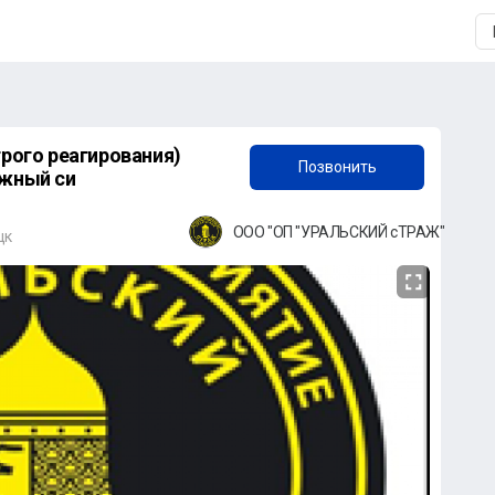
Позвонить
ревожный си
+7 (922) 547-81-66
ООО "ОП "УРАЛЬСКИЙ сТРАЖ"
цк