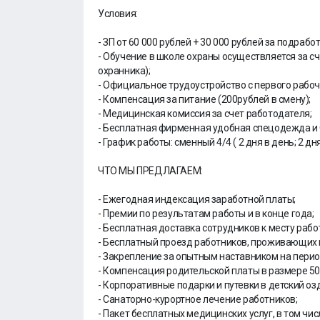
Условия:
- ЗП от 60 000 рублей + 30 000 рублей за подрабо
- Обучение в школе охраны осуществляется за с
охранника);
- Официальное трудоустройство с первого рабоч
- Компенсация за питание (200рублей в смену);
- Медицинская комиссия за счет работодателя;
- Бесплатная фирменная удобная спецодежда и 
- График работы: сменный 4/4 ( 2 дня в день; 2 дн
ЧТО МЫ ПРЕДЛАГАЕМ:
- Ежегодная индексация заработной платы;
- Премии по результатам работы и в конце года;
- Бесплатная доставка сотрудников к месту раб
- Бесплатный проезд работников, проживающих в
- Закрепление за опытным наставником на пери
- Компенсация родительской платы в размере 50%
- Корпоративные подарки и путевки в детский о
- Санаторно-курортное лечение работников;
- Пакет бесплатных медицинских услуг, в том чи