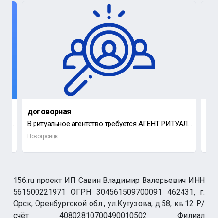
договорная
40 
Требуется водитель категории B с прицепом легковым.
В ритуальное агентство требуется АГЕНТ РИТУАЛЬНЫХ УСЛУГ, с личным автомобилем.
В р
Новотроицк
Нов
156.ru проект ИП Савин Владимир Валерьевич ИНН
561500221971 ОГРН 304561509700091 462431, г.
Орск, Оренбургской обл., ул.Кутузова, д.58, кв.12 Р/
счёт 40802810700490010502 Филиал