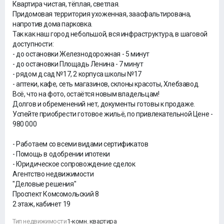
Квартира чистая, тëплая, светлая.
Придомовая территория ухоженная, заасфальтирована,
напротив дома парковка.
Так как наш город небольшой, вся инфраструктура, в шаговой
доступности:
- до остановки Железнодорожная - 5 минут
- до остановки Площадь Ленина - 7 минут
- рядом д.сад №17, 2 корпуса школы №17
- аптеки, кафе, сеть магазинов, склоны красоты, Хлебзавод.
Всë, что на фото, остаëтся новым владельцам!
Долгов и обременений нет, документы готовы к продаже.
Успейте приобрести готовое жильё, по привлекательной Цене -
980 000
- Работаем со всеми видами сертификатов
- Помощь в одобрении ипотеки
- Юридическое сопровождение сделок
Агентство недвижимости
"Деловые решения"
Проспект Комсомольский 8
2 этаж, кабинет 19
Тип недвижимости
1-комн. квартира