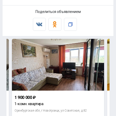
Поделиться объявлением
1 900 000 ₽
2 8
1-комн. квартира
2-к
Оренбургская обл, г Новотроицк, ул Советская, д 82
Орен