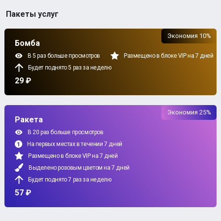
Пакеты услуг
Экономия 10%
Бомба
В 5 раз больше просмотров
Размещено в блоке VIP на 7 дней
Будет поднято 5 раз за неделю
29 ₽
Экономия 25%
Ракета
В 20 раз больше просмотров
На первых местах в течении 7 дней
Размещено в блоке VIP на 7 дней
Выделено розовым цветом на 7 дней
Будет поднято 7 раз за неделю
57 ₽