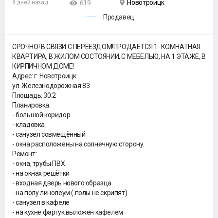
Новотроицк
8 дней назад
619
Продавец
СРОЧНО! В СВЯЗИ С ПЕРЕЕЗДОМ!ПРОДАËТСЯ 1- КОМНАТНАЯ
КВАРТИРА, В ЖИЛОМ СОСТОЯНИИ, С МЕБЕЛЬЮ, НА 1 ЭТАЖЕ, В
КИРПИЧНОМ ДОМЕ!
Адрес: г. Новотроицк
ул. Железнодорожная 83
Площадь: 30.2
Планировка:
- большой коридор
- кладовка
- санузел совмещëнный
- окна расположены на солнечную сторону.
Ремонт:
- окна, трубы ПВХ
- на окнах решëтки
- входная дверь нового образца
- на полу линолеум ( полы не скрипят)
- санузел в кафеле
- на кухне фартук выложен кафелем