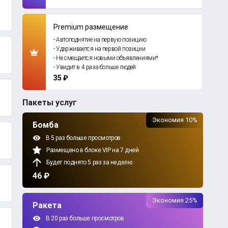
Premium размещение
- Автоподнятие на первую позицию
- Удерживается на первой позиции
- Не смещается новыми объявлениями*
- Увидит в 4 раза больше людей
35 ₽
Пакеты услуг
Экономия 10%
Бомба
В 5 раз больше просмотров
Размещено в блоке VIP на 7 дней
Будет поднято 5 раз за неделю
46 ₽
Экономия 25%
Ракета
В 20 раз больше просмотров