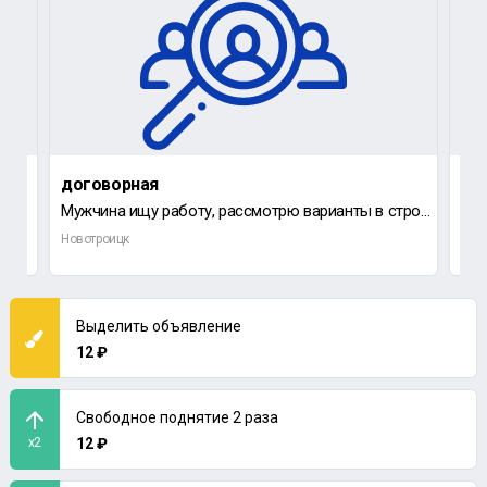
договорная
до
Мужчина ищу работу, рассмотрю варианты в строительстве, торговле, производстве.
Пре
Новотроицк
Нов
Выделить объявление
12 ₽
Свободное поднятие 2 раза
x2
12 ₽