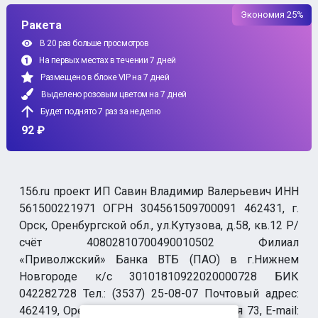
Экономия 25%
Ракета
В 20 раз больше просмотров
На первых местах в течении 7 дней
Размещено в блоке VIP на 7 дней
Выделено розовым цветом на 7 дней
Будет поднято 7 раз за неделю
92 ₽
156.ru проект ИП Савин Владимир Валерьевич ИНН
561500221971 ОГРН 304561509700091 462431, г.
Орск, Оренбургской обл., ул.Кутузова, д.58, кв.12 Р/
счёт 40802810700490010502 Филиал
«Приволжский» Банка ВТБ (ПАО) в г.Нижнем
Новгороде к/с 30101810922020000728 БИК
042282728 Тел.: (3537) 25-08-07 Почтовый адрес:
462419, Оренбургская обл., г. Орск-19 а/я 73, E-mail: