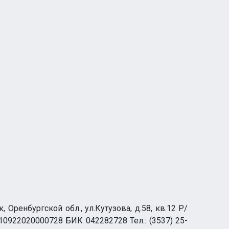
ренбургской обл., ул.Кутузова, д.58, кв.12 Р/
0922020000728 БИК 042282728 Тел.: (3537) 25-