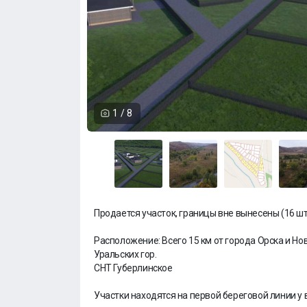
1
/
8
Продается участок, границы вне вынесены (16 шт.
Расположение: Всего 15 км от города Орска и Н
Уральских гор.
СНТ Губерлинское
Участки находятся на первой береговой линии у 