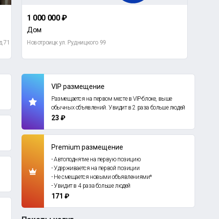
1 000 000 ₽
4 40
Дом
3-ко
д 71
Новотроицк ул. Рудницкого 99
Оренб
VIP размещение
Размещается на первом месте в VIP-блоке, выше
обычных объявлений. Увидит в 2 раза больше людей
23 ₽
Premium размещение
- Автоподнятие на первую позицию
- Удерживается на первой позиции
- Не смещается новыми объявлениями*
- Увидит в 4 раза больше людей
171 ₽