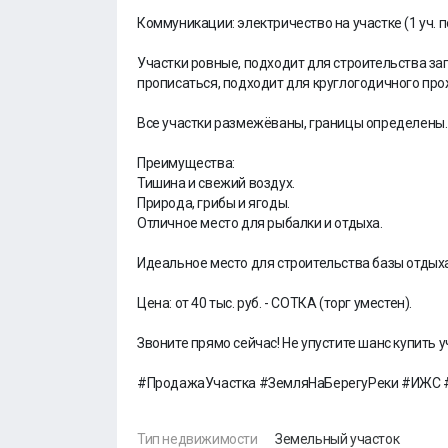
Коммуникации: электричество на участке (1 уч.
Участки ровные, подходит для строительства за
прописаться, подходит для круглогодичного пр
Все участки размежёваны, границы определены. 
Преимущества:
Тишина и свежий воздух.
Природа, грибы и ягоды.
Отличное место для рыбалки и отдыха.
Идеальное место для строительства базы отдыха,
Цена: от 40 тыс. руб. - СОТКА (торг уместен).
Звоните прямо сейчас! Не упустите шанс купить 
#ПродажаУчастка #ЗемляНаБерегуРеки #ИЖС #
Тип недвижимости
Земельный участок