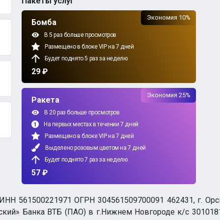
Пакеты услуг
Экономия 10%
Бомба
В 5 раз больше просмотров
Размещено в блоке VIP на 7 дней
Будет поднято 5 раз за неделю
29 ₽
Экономия 25%
Ракета
В 20 раз больше просмотров
На первых местах в течении 7 дней
Размещено в блоке VIP на 7 дней
Выделено розовым цветом на 7 дней
Будет поднято 7 раз за неделю
57 ₽
НН 561500221971 ОГРН 304561509700091 462431, г. Орск, О
ий» Банка ВТБ (ПАО) в г.Нижнем Новгороде к/с 3010181