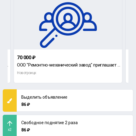
70 000 ₽
60 
В ритуальное агентство требуется АГЕНТ РИТУАЛЬНЫХ УСЛУГ, с личным автомобилем.
ООО "Ремонтно-механический завод" приглашает на работу технолога-нормировщика.
Новотроицк
Нов
Выделить объявление
86 ₽
Свободное поднятие 2 раза
x2
86 ₽