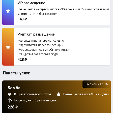
VIP размещение
Размещается на первом месте в VIP-блоке, выше обычных объявлений.
Увидит в 2 раза больше людей
143 ₽
Premium размещение
- Автоподнятие на первую позицию
- Удерживается на первой позиции
- Не смещается новыми объявлениями*
- Увидит в 4 раза больше людей
428 ₽
Пакеты услуг
Экономия 10%
Бомба
В 5 раз больше просмотров
Размещено в блоке VIP на 7 дней
Будет поднято 5 раз за неделю
228 ₽