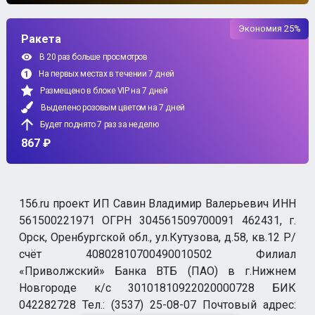
Экономия 25%
Ракета
В 20 раз больше просмотров
На первых местах в течении 7 дней
Размещено в блоке VIP на 7 дней
Выделено розовым цветом на 7 дней
Будет поднято 7 раз за неделю
867 ₽
156.ru проект ИП Савин Владимир Валерьевич ИНН
561500221971 ОГРН 304561509700091 462431, г.
Орск, Оренбургской обл., ул.Кутузова, д.58, кв.12 Р/
счёт 40802810700490010502 Филиал
«Приволжский» Банка ВТБ (ПАО) в г.Нижнем
Новгороде к/с 30101810922020000728 БИК
042282728 Тел.: (3537) 25-08-07 Почтовый адрес: