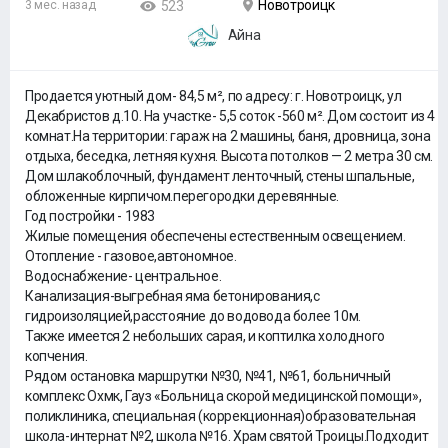
Новотроицк
3 мес. назад
523
Айна
Продается уютный дом- 84,5 м², по адресу: г. Новотроицк, ул
Декабристов д.10. На участке- 5,5 соток -560 м². Дом состоит из 4
комнат.На территории: гараж на 2 машины, баня, дровница, зона
отдыха, беседка, летняя кухня. Высота потолков — 2 метра 30 см.
Дом шлакоблочный, фундамент ленточный, стены шпальные,
обложенные кирпичом.перегородки деревянные.
Год постройки - 1983
Жилые помещения обеспечены естественным освещением.
Отопление - газовое,автономное.
Водоснабжение- центральное.
Канализация-выгребная яма бетонирования,с
гидроизоляцией,расстояние до водовода более 10м.
Также имеется 2 небольших сарая, и коптилка холодного
копчения.
Рядом остановка маршрутки №30, №41, №61, больничный
комплекс Охмк, Гауз «Больница скорой медицинской помощи»,
поликлиника, специальная (коррекционная)образовательная
школа-интернат №2, школа №16. Храм святой Троицы.Подходит