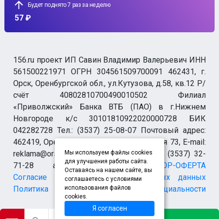
Будет поднято 7 раз за неделю
57 ₽
156.ru проект ИП Савин Владимир Валерьевич ИНН
561500221971 ОГРН 304561509700091 462431, г.
Орск, Оренбургской обл., ул.Кутузова, д.58, кв.12 Р/
счёт 40802810700490010502 Филиал
«Приволжский» Банка ВТБ (ПАО) в г.Нижнем
Новгороде к/с 30101810922020000728 БИК
042282728 Тел.: (3537) 25-08-07 Почтовый адрес:
462419, Оренбургская обл., г. Орск-19 а/я 73, E-mail:
reklama@orsk.ru ТЕЛЕФОН МОДЕРАЦИИ (3537) 32-
Мы используем файлы cookies
для улучшения работы сайта.
71-28 allsupport@orsk.ru
ДОГОВОР-ОФЕРТА
Оставаясь на нашем сайте, вы
Согласие на обработку персональных данных
соглашаетесь с условиями
Политика конфиденциальности
использования файлов
cookies.
Я согласен
*Instagram (запрещен на территории Российской Федерации)