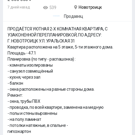
Новотроицк
7 дней назад
539
Продавец
ПРОДАЁТСЯ УЮТНАЯ 2-Х КОМНАТНАЯ КВАРТИРА, С
УЗАКОНЕННОЙ ПЕРЕПЛАНИРОВКОЙ, ПО АДРЕСУ:
Г. НОВОТРОИЦК УЛ. УРАЛЬСКАЯ 31
Квартира расположена на 5 этаже, 5-ти этажного дома.
Площадь - 47.1
Планировка (по типу - распашонка) :
- комнаты изолированы
- санузел совмещённый
- кухня, через зал
- балкон
- окна расположены на разные стороны дома.
Ремонт:
- окна, трубы ПВХ
- проводка, по всей квартире, заменена на медную
- полы и стены выровнены
- на полу ламинат
- потолки натяжные, в спальне -
гипсокартон