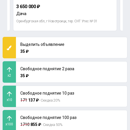
3 650 000 ₽
до
Дача
Оренбургская обл, г Новотроицк, тер. СНТ Утес № 31
Выделить объявление
35 ₽
Свободное поднятие 2 раза
x2
35 ₽
Свободное поднятие 10 раз
x10
171
137 ₽
- Скидка 20%
Свободное поднятие 100 раз
x100
1710
855 ₽
- Скидка 50%