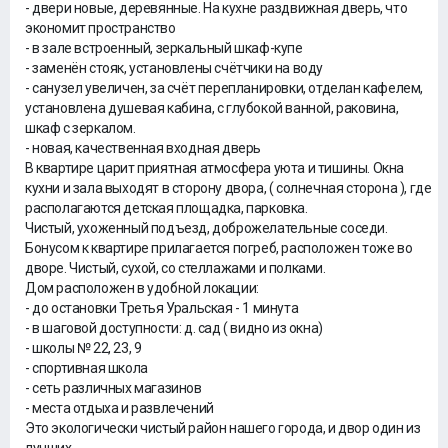
- двери новые, деревянные. На кухне раздвижная дверь, что
экономит пространство
- в зале встроенный, зеркальный шкаф-купе
- заменён стояк, установлены счётчики на воду
- санузел увеличен, за счёт перепланировки, отделан кафелем,
установлена душевая кабина, с глубокой ванной, раковина,
шкаф с зеркалом.
- новая, качественная входная дверь
В квартире царит приятная атмосфера уюта и тишины. Окна
кухни и зала выходят в сторону двора, ( солнечная сторона ), где
располагаются детская площадка, парковка.
Чистый, ухоженный подъезд, доброжелательные соседи.
Бонусом к квартире прилагается погреб, расположен тоже во
дворе. Чистый, сухой, со стеллажами и полками.
Дом расположен в удобной локации:
- до остановки Третья Уральская - 1 минута
- в шаговой доступности: д. сад ( видно из окна)
- школы № 22, 23, 9
- спортивная школа
- сеть различных магазинов
- места отдыха и развлечений
Это экологически чистый район нашего города, и двор один из