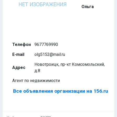
Ольга
Телефон
9677769990
E-mail
olg5152@mail.ru
Новотроицк, пр-кт Комсомольский,
Адрес
д.8
Агент по недвижимости
Все объявления организации на 156.ru