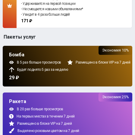
- Удерживается на первой позиции
- Не смещается новыми объявлениями*
- Увидит в 4 раза больше людей
171 ₽
Пакеты услуг
Экономия 10%
Бомба
В 5 раз больше просмотров
Размещено в блоке VIP на 7 дней
Будет поднято 5 раз за неделю
29 ₽
Экономия 25%
Ракета
В 20 раз больше просмотров
На первых местах в течении 7 дней
Размещено в блоке VIP на 7 дней
Выделено розовым цветом на 7 дней