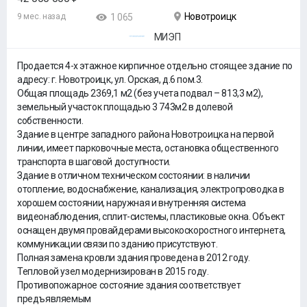
Новотроицк
9 мес. назад
1 065
МИЭП
Продается 4-х этажное кирпичное отдельно стоящее здание по
адресу: г. Новотроицк, ул. Орская, д.6 пом.3.
Общая площадь 2369,1 м2 (без учета подвал – 813,3 м2),
земельный участок площадью 3 743м2 в долевой
собственности.
Здание в центре западного района Новотроицка на первой
линии, имеет парковочные места, остановка общественного
транспорта в шаговой доступности.
Здание в отличном техническом состоянии: в наличии
отопление, водоснабжение, канализация, электропроводка в
хорошем состоянии, наружная и внутренняя система
видеонаблюдения, сплит-системы, пластиковые окна. Объект
оснащен двумя провайдерами высокоскоростного интернета,
коммуникации связи по зданию присутствуют.
Полная замена кровли здания проведена в 2012 году.
Тепловой узел модернизирован в 2015 году.
Противопожарное состояние здания соответствует
предъявляемым