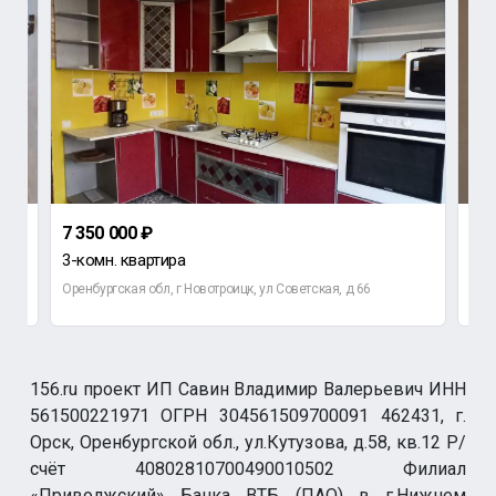
7 350 000 ₽
2 2
3-комн. квартира
3-к
Оренбургская обл, г Новотроицк, ул Советская, д 66
Орен
156.ru проект ИП Савин Владимир Валерьевич ИНН
561500221971 ОГРН 304561509700091 462431, г.
Орск, Оренбургской обл., ул.Кутузова, д.58, кв.12 Р/
счёт 40802810700490010502 Филиал
«Приволжский» Банка ВТБ (ПАО) в г.Нижнем