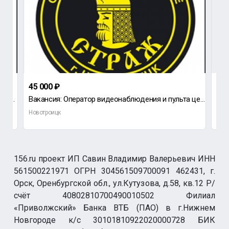
45 000 ₽
1 6
Вакансия: Охранник Обязанности: Обеспечение пропускного и внутриобъектового режима Требован
Вакансия: Оператор видеонаблюдения и пульта централизованного наблюдения Обязанности: Наблюдени
Новотроицк
Нов
156.ru проект ИП Савин Владимир Валерьевич ИНН
561500221971 ОГРН 304561509700091 462431, г.
Орск, Оренбургской обл., ул.Кутузова, д.58, кв.12 Р/
счёт 40802810700490010502 Филиал
«Приволжский» Банка ВТБ (ПАО) в г.Нижнем
Новгороде к/с 30101810922020000728 БИК