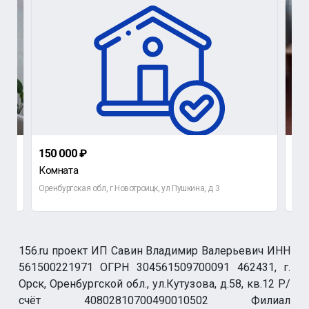
150 000 ₽
1 0
Комната
2-к
Оренбургская обл, г Новотроицк, ул Пушкина, д 3
Орен
156.ru проект ИП Савин Владимир Валерьевич ИНН
561500221971 ОГРН 304561509700091 462431, г.
Орск, Оренбургской обл., ул.Кутузова, д.58, кв.12 Р/
счёт 40802810700490010502 Филиал