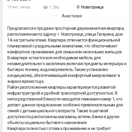
Новотроицк
10 мес. назад
1 246
Анастасия
Предлагается к продаже просторная двухкомнатная квартира,
расположенная по адресу: г. Новотроицк, улица Гагарина, дом
14, на третьем этаже. Квартира отличается функциональной
планировкой с раздельными комнатами, что обеспечивает
комфортное проживание для семьи или нескольких жильцов.
В квартире остается вся необходимая мебель для
незамедлительного заселения, включая предметы интерьера и
бытовую технику, водонагреватель.Также установлен
кондиционер, обеспечивающий комфортный микроклимат в
жаркое время года.
Район расположения квартиры характеризуется развитой
инфраструктурой и удобной транспортной доступностью. В
непосредственной близости находится гимназия номер 1, что
делает данное предложение особенно привлекательным для
семей с детьми школьного возраста. Также в шаговой
доступности расположены магазины, аптеки, банки и другие
объекты социально-бытового назначения.
Квартира полностью готова к проживанию и не требует