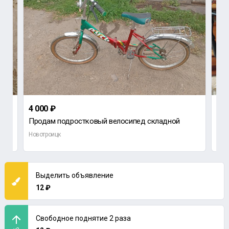
4 000 ₽
4 0
Продам подростковый велосипед складной
Новотроицк
Нов
Выделить объявление
12 ₽
Свободное поднятие 2 раза