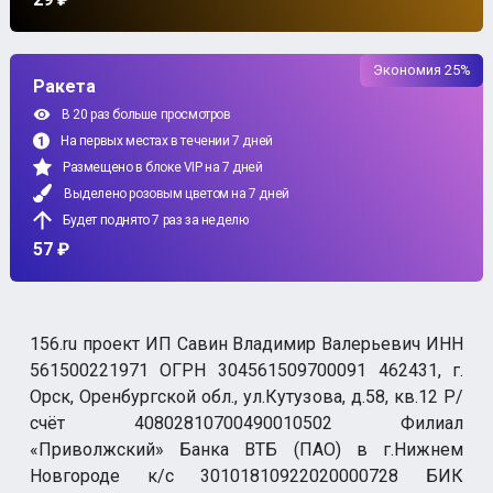
Экономия 25%
Ракета
В 20 раз больше просмотров
На первых местах в течении 7 дней
Размещено в блоке VIP на 7 дней
Выделено розовым цветом на 7 дней
Будет поднято 7 раз за неделю
57 ₽
156.ru проект ИП Савин Владимир Валерьевич ИНН
561500221971 ОГРН 304561509700091 462431, г.
Орск, Оренбургской обл., ул.Кутузова, д.58, кв.12 Р/
счёт 40802810700490010502 Филиал
«Приволжский» Банка ВТБ (ПАО) в г.Нижнем
Новгороде к/с 30101810922020000728 БИК