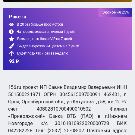
Экономия 25%
Ракета
В 20 раз больше просмотров
На первых местах в течении 7 дней
Размещено в блоке VIP на 7 дней
Выделено розовым цветом на 7 дней
Будет поднято 7 раз за неделю
92 ₽
156.ru проект ИП Савин Владимир Валерьевич ИНН
561500221971 ОГРН 304561509700091 462431, г.
Орск, Оренбургской обл., ул.Кутузова, д.58, кв.12 Р/
счёт 40802810700490010502 Филиал
«Приволжский» Банка ВТБ (ПАО) в г.Нижнем
Новгороде к/с 30101810922020000728 БИК
042282728 Тел.: (3537) 25-08-07 Почтовый адрес: