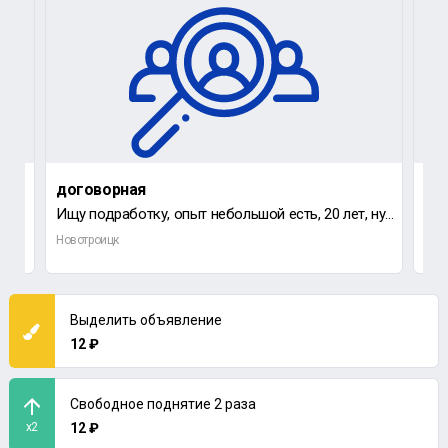
договорная
до
 .
Ищу подработку, опыт небольшой есть, 20 лет, нужен график работы 1/3, так как есть основная работа
Новотроицк
Нов
Выделить объявление
12 ₽
Свободное поднятие 2 раза
x2
12 ₽