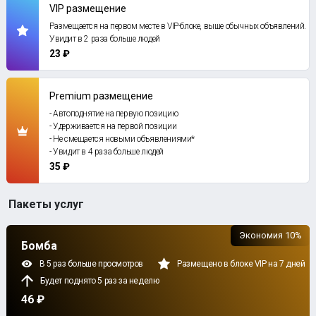
VIP размещение
Размещается на первом месте в VIP-блоке, выше обычных объявлений.
Увидит в 2 раза больше людей
23 ₽
Premium размещение
- Автоподнятие на первую позицию
- Удерживается на первой позиции
- Не смещается новыми объявлениями*
- Увидит в 4 раза больше людей
35 ₽
Пакеты услуг
Экономия 10%
Бомба
В 5 раз больше просмотров
Размещено в блоке VIP на 7 дней
Будет поднято 5 раз за неделю
46 ₽