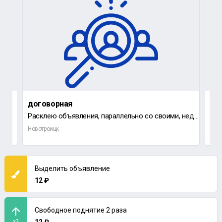
договорная
до
Ищу подработку на неполный рабочий день,возможно присмотр за пожилым человеком
Расклею объявления, параллельно со своими, недорого
Рас
Новотроицк
Нов
Выделить объявление
12 ₽
Свободное поднятие 2 раза
x2