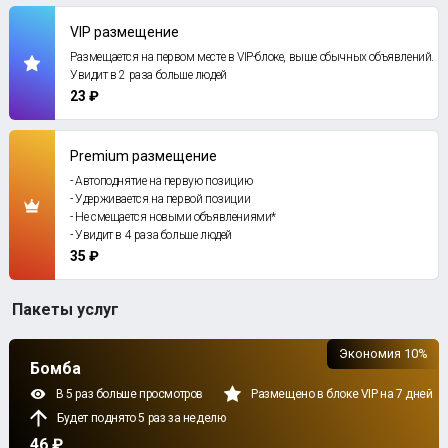
VIP размещение
Размещается на первом месте в VIP-блоке, выше обычных объявлений.
Увидит в 2 раза больше людей
23 ₽
Premium размещение
- Автоподнятие на первую позицию
- Удерживается на первой позиции
- Не смещается новыми объявлениями*
- Увидит в 4 раза больше людей
35 ₽
Пакеты услуг
Экономия 10%
Бомба
В 5 раз больше просмотров
Размещено в блоке VIP на 7 дней
Будет поднято 5 раз за неделю
46 ₽