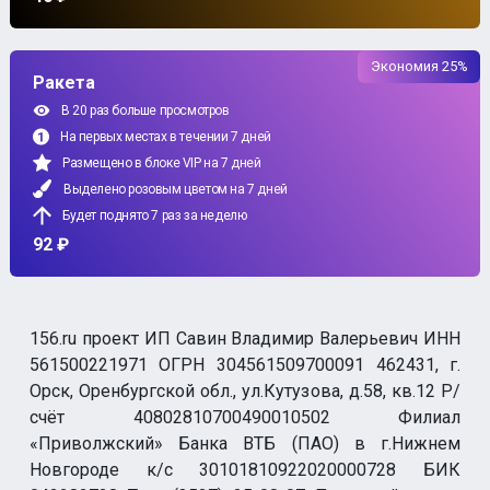
Экономия 25%
Ракета
В 20 раз больше просмотров
На первых местах в течении 7 дней
Размещено в блоке VIP на 7 дней
Выделено розовым цветом на 7 дней
Будет поднято 7 раз за неделю
92 ₽
156.ru проект ИП Савин Владимир Валерьевич ИНН
561500221971 ОГРН 304561509700091 462431, г.
Орск, Оренбургской обл., ул.Кутузова, д.58, кв.12 Р/
счёт 40802810700490010502 Филиал
«Приволжский» Банка ВТБ (ПАО) в г.Нижнем
Новгороде к/с 30101810922020000728 БИК