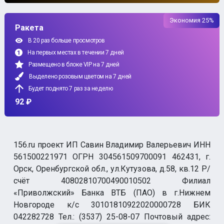
Экономия 25%
Ракета
В 20 раз больше просмотров
На первых местах в течении 7 дней
Размещено в блоке VIP на 7 дней
Выделено розовым цветом на 7 дней
Будет поднято 7 раз за неделю
92 ₽
156.ru проект ИП Савин Владимир Валерьевич ИНН
561500221971 ОГРН 304561509700091 462431, г.
Орск, Оренбургской обл., ул.Кутузова, д.58, кв.12 Р/
счёт 40802810700490010502 Филиал
«Приволжский» Банка ВТБ (ПАО) в г.Нижнем
Новгороде к/с 30101810922020000728 БИК
042282728 Тел.: (3537) 25-08-07 Почтовый адрес: