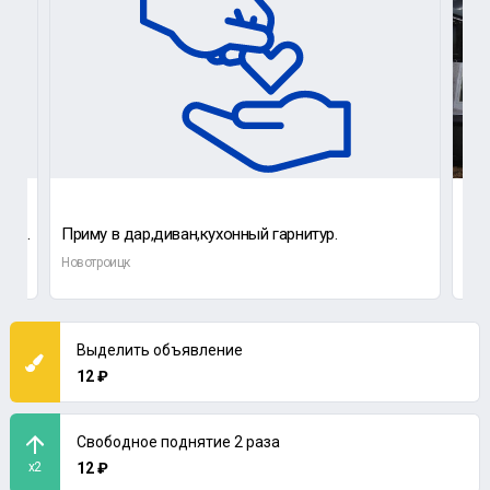
Здравствуйте приму в дар диван может у кого-то стоит без надобности
Приму в дар,диван,кухонный гарнитур.
Новотроицк
Нов
Выделить объявление
12 ₽
Свободное поднятие 2 раза
x2
12 ₽