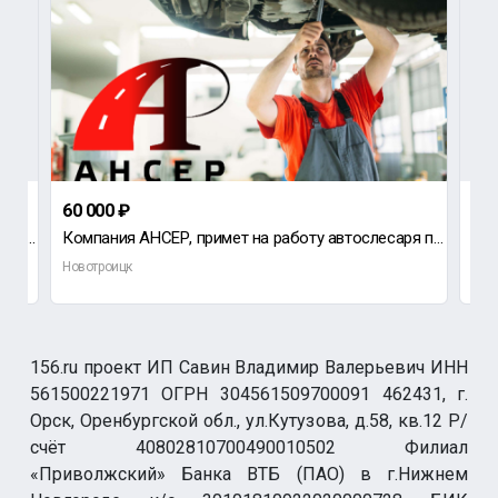
60 000 ₽
100
Требуются стрелки для охраны объектов железнодорожного транспорта.
Компания АНСЕР, примет на работу автослесаря по ремонту грузовых автомобилей (МОЖНО БЕЗ ОПЫТА, ВСЕМУ
Новотроицк
Нов
156.ru проект ИП Савин Владимир Валерьевич ИНН
561500221971 ОГРН 304561509700091 462431, г.
Орск, Оренбургской обл., ул.Кутузова, д.58, кв.12 Р/
счёт 40802810700490010502 Филиал
«Приволжский» Банка ВТБ (ПАО) в г.Нижнем