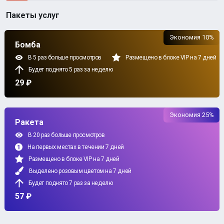
Пакеты услуг
Экономия 10%
Бомба
В 5 раз больше просмотров
Размещено в блоке VIP на 7 дней
Будет поднято 5 раз за неделю
29 ₽
Экономия 25%
Ракета
В 20 раз больше просмотров
На первых местах в течении 7 дней
Размещено в блоке VIP на 7 дней
Выделено розовым цветом на 7 дней
Будет поднято 7 раз за неделю
57 ₽