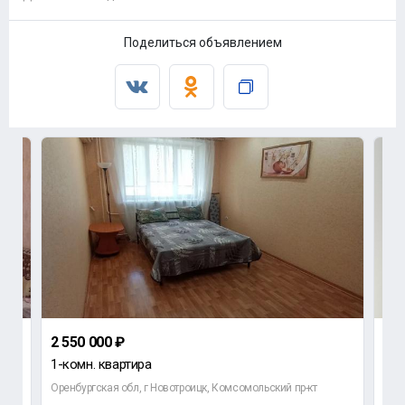
Поделиться объявлением
2 550 000 ₽
3 2
1-комн. квартира
3-к
Оренбургская обл, г Новотроицк, Комсомольский пр-кт
пр. 