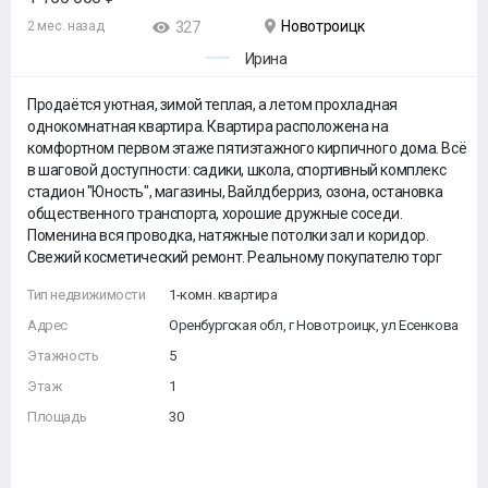
Новотроицк
2 мес. назад
327
Ирина
Продаётся уютная, зимой теплая, а летом прохладная
однокомнатная квартира. Квартира расположена на
комфортном первом этаже пятиэтажного кирпичного дома. Всё
в шаговой доступности: садики, школа, спортивный комплекс
стадион "Юность", магазины, Вайлдберриз, озона, остановка
общественного транспорта, хорошие дружные соседи.
Поменина вся проводка, натяжные потолки зал и коридор.
Свежий косметический ремонт. Реальному покупателю торг
Тип недвижимости
1-комн. квартира
Адрес
Оренбургская обл, г Новотроицк, ул Есенкова
Этажность
5
Этаж
1
Площадь
30