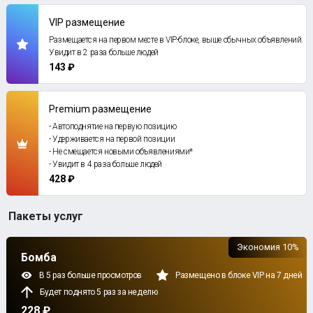
VIP размещение
Размещается на первом месте в VIP-блоке, выше обычных объявлений.
Увидит в 2 раза больше людей
143 ₽
Premium размещение
- Автоподнятие на первую позицию
- Удерживается на первой позиции
- Не смещается новыми объявлениями*
- Увидит в 4 раза больше людей
428 ₽
Пакеты услуг
Экономия 10%
Бомба
В 5 раз больше просмотров
Размещено в блоке VIP на 7 дней
Будет поднято 5 раз за неделю
228 ₽