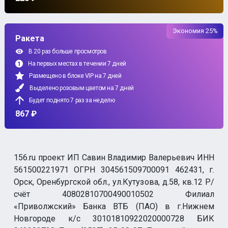
Экономия 25%
Ракета
В 20 раз больше просмотров
На первых местах в течении 7 дней
Размещено в блоке VIP на 7 дней
Выделено розовым цветом на 7 дней
Будет поднято 7 раз за неделю
867 ₽
156.ru проект ИП Савин Владимир Валерьевич ИНН
561500221971 ОГРН 304561509700091 462431, г.
Орск, Оренбургской обл., ул.Кутузова, д.58, кв.12 Р/
счёт 40802810700490010502 Филиал
«Приволжский» Банка ВТБ (ПАО) в г.Нижнем
Новгороде к/с 30101810922020000728 БИК