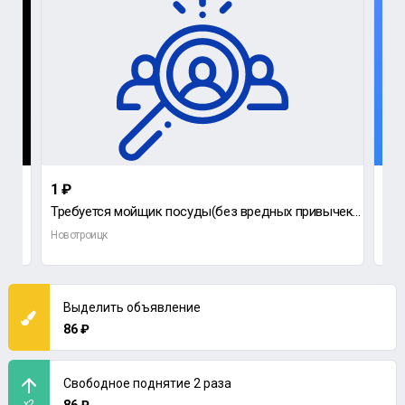
1 ₽
до
Требуется мойщик посуды(без вредных привычек(курение,алкоголь).
Новотроицк
Нов
Выделить объявление
86 ₽
Свободное поднятие 2 раза
x2