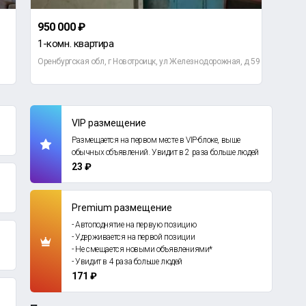
950 000 ₽
300 
1-комн. квартира
Дом
Оренбургская обл, г Новотроицк, ул Железнодорожная, д 59
Дерев
VIP размещение
Размещается на первом месте в VIP-блоке, выше
обычных объявлений. Увидит в 2 раза больше людей
23 ₽
Premium размещение
- Автоподнятие на первую позицию
- Удерживается на первой позиции
- Не смещается новыми объявлениями*
- Увидит в 4 раза больше людей
171 ₽