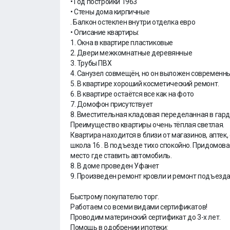
• Год постройки 1963
• Стены дома кирпичные
. Балкон остеклен внутри отделка евро
• Описание квартиры:
1. Окна в квартире пластиковые
2. Двери межкомнатные деревянные
3. Трубы ПВХ
4. Санузел совмещён, но он выложен современн
5. В квартире хороший косметический ремонт.
6. В квартире остаётся все как на фото
7. Домофон присутствует
8. Вместительная кладовая переделанная в гар
Преимущество квартиры очень тёплая светлая.
Квартира находится в близи от магазинов, аптек,
школа 16 . В подъезде тихо спокойно. Придомовая
место где ставить автомобиль.
8. В доме проведен Уфанет
9. Произведен ремонт кровли и ремонт подъезда
Быстрому покупателю торг.
Работаем со всеми видами сертификатов!
Проводим материнский сертификат до 3-х лет.
Помощь в одобрении ипотеки: