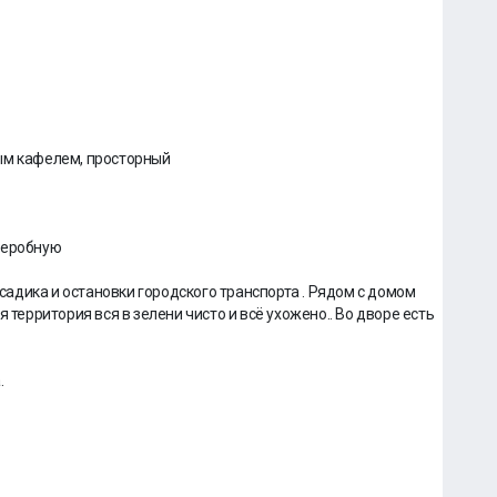
ым кафелем, просторный
деробную
 садика и остановки городского транспорта . Рядом с домом
 территория вся в зелени чисто и всё ухожено.. Во дворе есть
.