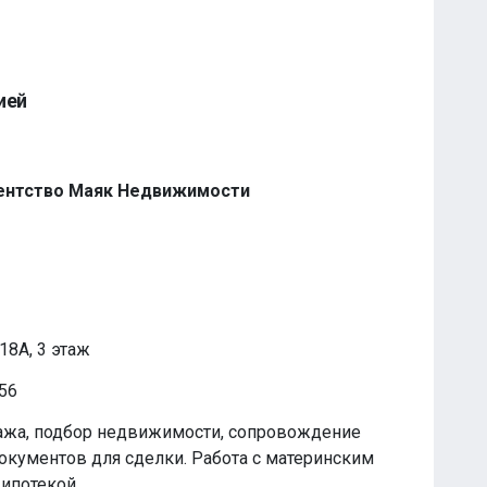
ией
ентство Маяк Недвижимости
18А, 3 этаж
t56
ажа, подбор недвижимости, сопровождение
документов для сделки. Работа с материнским
ипотекой.