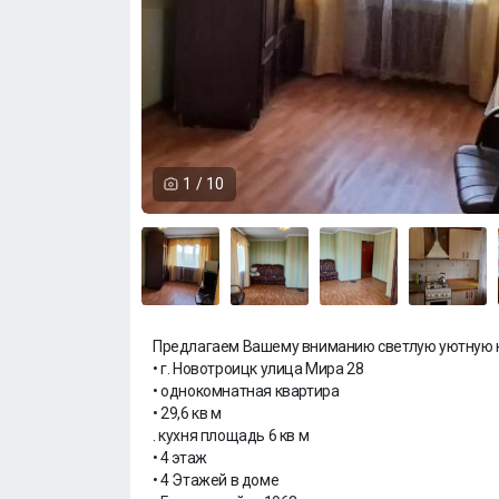
1
/
10
Предлагаем Вашему вниманию светлую уютную к
• г. Новотроицк улица Мира 28
• однокомнатная квартира
• 29,6 кв м
. кухня площадь 6 кв м
• 4 этаж
• 4 Этажей в доме