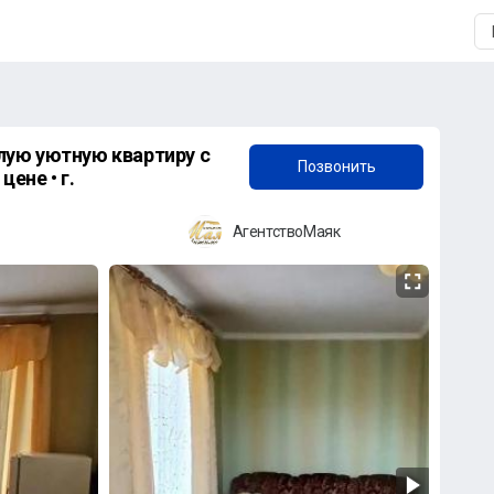
+7 (958) 838-38-73
ую уютную квартиру с
Позвонить
ене • г.
АгентствоМаяк