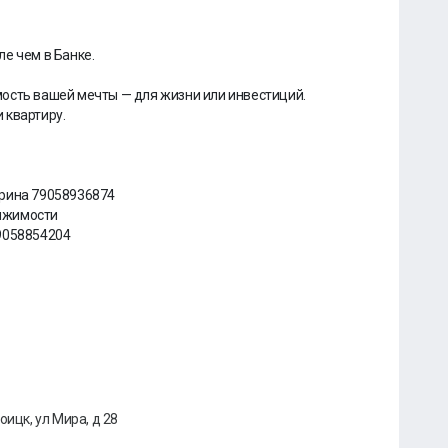
е чем в Банке.
ость вашей мечты — для жизни или инвестиций.
 квартиру.
Ирина 79058936874
ижимости
9058854204
оицк, ул Мира, д 28