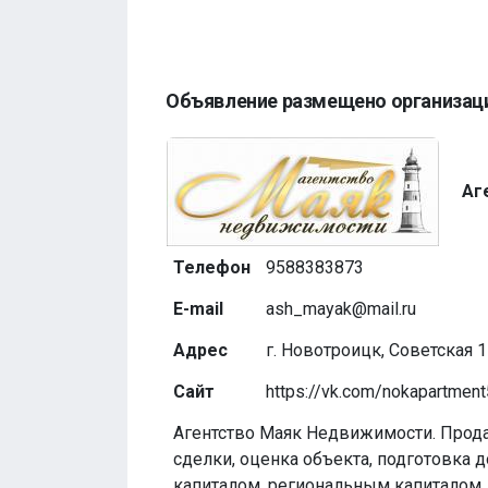
Объявление размещено организац
Аг
Телефон
9588383873
E-mail
ash_mayak@mail.ru
Адрес
г. Новотроицк, Советская 1
Сайт
https://vk.com/nokapartmen
Агентство Маяк Недвижимости. Прод
сделки, оценка объекта, подготовка 
капиталом, региональным капиталом, 