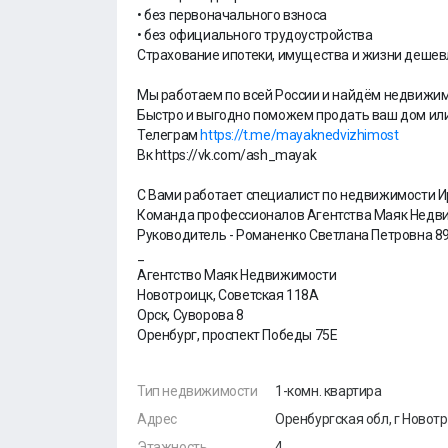
• без первоначального взноса
• без официального трудоустройства
Страхование ипотеки, имущества и жизни дешевл
Мы работаем по всей России и найдём недвижим
Быстро и выгодно поможем продать ваш дом или
Телеграм
https://t.me/mayaknedvizhimost
Вк https://vk.com/ash_mayak
С Вами работает специалист по недвижимости 
Команда профессионалов Агентства Маяк Недв
Руководитель - Романенко Светлана Петровна 8
_
Агентство Маяк Недвижимости
Новотроицк, Советская 118А
Орск, Суворова 8
Оренбург, проспект Победы 75Е
Тип недвижимости
1-комн. квартира
Адрес
Оренбургская обл, г Новотр
Этажность
4