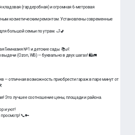
я кладовая (гардеробная) и огромная 6-метровая
ратным косметическим ремонтом. Установлены современные
ля большой семьи по утрам. 🛁🚽
ая Гимназия №1 и детские сады. 📚👶
 выдачи (Ozon, WB) — буквально в двух шагах! 🛍️🚛
ив — отличная возможность приобрести гараж в паре минут от
️
я! Это лучшее соотношение цены, площади и района.
р и уют!
 просмотр! 📞🔑