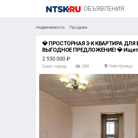
ОБЪЯВЛЕНИЯ
Недвижимость
Продажа
💎 ПРОСТОРНАЯ 3-К КВАРТИРА ДЛЯ
ВЫГОДНОЕ ПРЕДЛОЖЕНИЕ! 💎 Ищете идеальное место для
жиз
2 550 000 ₽
Новотроицк
2 мес. назад
284