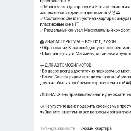
пространства! 🚪
✅ Много места для хранения: Есть вместительна
застекленная лоджия на две комнаты! 📦🌅
✅ Состояние: Светлая, уютная квартира с акку
пластиковые окна. 🪟
✅ Раздельный санузел: Максимальный комфорт д
🏫 ИНФРАСТРУКТУРА — ВСЁ ПОД РУКОЙ:
• Образование: В шаговой доступности престижн
• Шоппинг и услуги: Магазины, остановки и пункты
🚗 ДЛЯ АВТОМОБИЛИСТОВ:
• Во дворе всегда достаточно парковочных мест.
• Бонус: Совсем рядом находится гаражный масс
дома и забыть о проблемах с хранением авто! 🚘
💰 ЦЕНА: Очень привлекательная и демократична
🤝 Не упустите шанс подарить своей семье просто
📲 Звоните, ответим на все вопросы и организуем
Тип недвижимости
3-комн. квартира