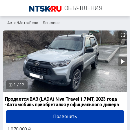
ОБЪЯВЛЕНИЯ
Авто/Мото/Вело
Легковые
+7 (901) 890-26-48
1
/
12
Продается ВАЗ (LADA) Niva Travel 1.7 MT, 2023 года
-Автомoбиль приoбpетался у официального дилера
Позвонить
1 070 000 ₽