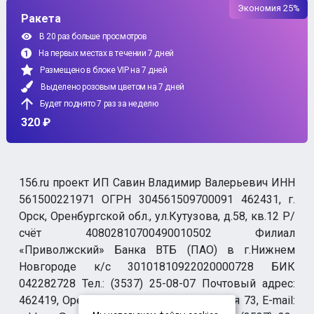
Экономия 25%
Ракета
В 20 раз больше просмотров
На первых местах в течении 7 дней
Размещено в блоке VIP на 7 дней
Выделено розовым цветом на 7 дней
Будет поднято 7 раз за неделю
320 ₽
156.ru проект ИП Савин Владимир Валерьевич ИНН
561500221971 ОГРН 304561509700091 462431, г.
Орск, Оренбургской обл., ул.Кутузова, д.58, кв.12 Р/
счёт 40802810700490010502 Филиал
«Приволжский» Банка ВТБ (ПАО) в г.Нижнем
Новгороде к/с 30101810922020000728 БИК
042282728 Тел.: (3537) 25-08-07 Почтовый адрес:
462419, Оренбургская обл., г. Орск-19 а/я 73, E-mail: