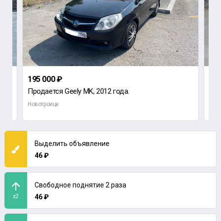
195 000 ₽
130
Продается Geely MK, 2012 года.
Про
Новотроицк
Нов
Выделить объявление
46 ₽
Свободное поднятие 2 раза
x2
46 ₽