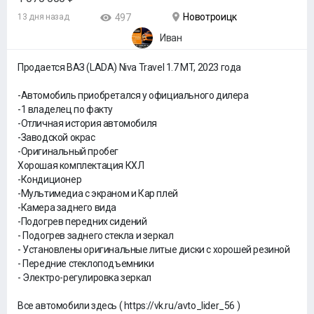
Новотроицк
13 дня назад
497
Иван
Продается ВАЗ (LADA) Niva Travel 1.7 MT, 2023 года
-Автомoбиль приoбpетался у официального дилера
-1 владелец по факту
-Отличная история автомобиля
-Заводской окрас
-Оригинальный пробег
Хорошая комплектация КХЛ
-Кондиционер
-Мультимедиа с экраном и Кар плей
-Камера заднего вида
-Подогрев передних сидений
- Подогрев заднего стекла и зеркал
- Установлены оригинальные литые диски с хорошей резиной
- Передние стеклоподъемники
- Электро-регулировка зеркал
Все автомобили здесь ( https://vk.ru/avto_lider_56 )