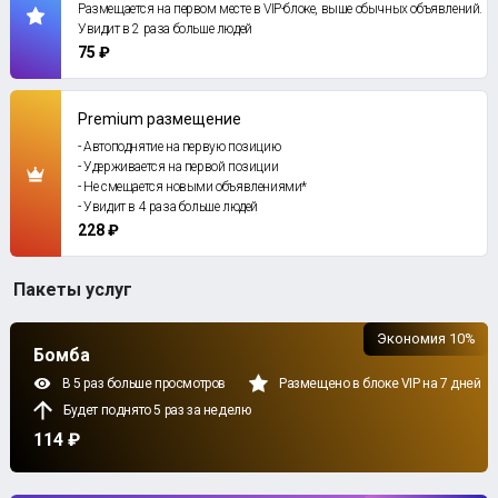
Размещается на первом месте в VIP-блоке, выше обычных объявлений.
Увидит в 2 раза больше людей
75 ₽
Premium размещение
- Автоподнятие на первую позицию
- Удерживается на первой позиции
- Не смещается новыми объявлениями*
- Увидит в 4 раза больше людей
228 ₽
Пакеты услуг
Экономия 10%
Бомба
В 5 раз больше просмотров
Размещено в блоке VIP на 7 дней
Будет поднято 5 раз за неделю
114 ₽