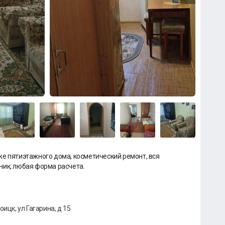
е пятиэтажного дома, косметический ремонт, вся
ник, любая форма расчета.
ицк, ул Гагарина, д 15