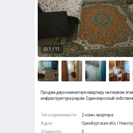
1
/
11
Продам двух комнатную квартиру на первом этаж
инфраструктура рядом. Один взрослый собствен
Тип недвижимости
2-комн. квартира
Адрес
Оренбургская обл, г Новотро
Этажность
5