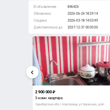
ID объявления
846426
Обновлено
2026-06-24 18:29:14
Создано
2026-03-18 14:03:49
Действительно до
2037-12-31 00:00:00
2 900 000 ₽
3-комн. квартира
ок Аккермановка
Оренбургская обл, г Новотроицк, ул Уральская, д 6А