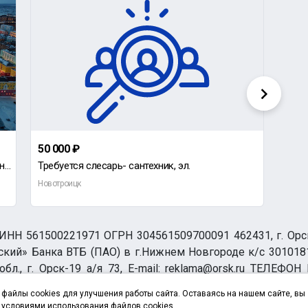
50 000 ₽
60 0
ФКУ ИК-15 осуществляет набор кандидатов на замещение должностей младшего и среднего начальствующего
Требуется слесарь- сантехник, эл.
Новотроицк
Новот
НН 561500221971 ОГРН 304561509700091 462431, г. Орск, О
ий» Банка ВТБ (ПАО) в г.Нижнем Новгороде к/с 3010181
бл., г. Орск-19 а/я 73, E-mail: reklama@orsk.ru ТЕЛЕФОН
а обработку персональных данных
файлы cookies для улучшения работы сайта. Оставаясь на нашем сайте, вы
 условиями использования файлов cookies.