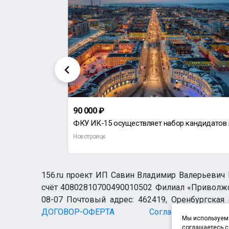
90 000 ₽
ООО "Ремонтно-механический завод" приглашает на работу фрезеровщика на портальный станок.
Новотроицк
156.ru проект ИП Савин Владимир Валерьевич И
счёт 40802810700490010502 Филиал «Приволжск
08-07 Почтовый адрес: 462419, Оренбургская о
ДОГОВОР-ОФЕРТА
Согласие н
Мы используем 
соглашаетесь с