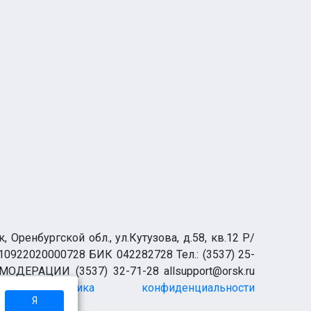
00 ₽
80 000 ₽
ООО "Ремонтно-механический завод" приглашает на работу МАЛЯРА (в производстве металлическ
роицк
Новотроицк
ренбургской обл., ул.Кутузова, д.58, кв.12 Р/
0922020000728 БИК 042282728 Тел.: (3537) 25-
 МОДЕРАЦИИ (3537) 32-71-28 allsupport@orsk.ru
Политика конфиденциальности
Я