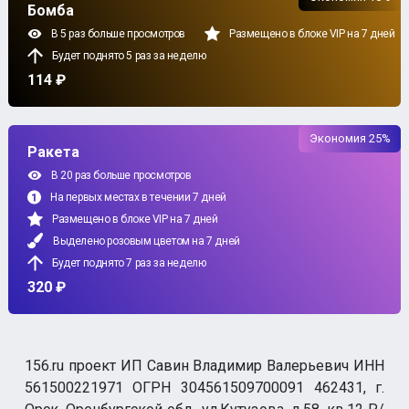
Бомба
В 5 раз больше просмотров
Размещено в блоке VIP на 7 дней
Будет поднято 5 раз за неделю
114 ₽
Экономия 25%
Ракета
В 20 раз больше просмотров
На первых местах в течении 7 дней
Размещено в блоке VIP на 7 дней
Выделено розовым цветом на 7 дней
Будет поднято 7 раз за неделю
320 ₽
156.ru проект ИП Савин Владимир Валерьевич ИНН
561500221971 ОГРН 304561509700091 462431, г.