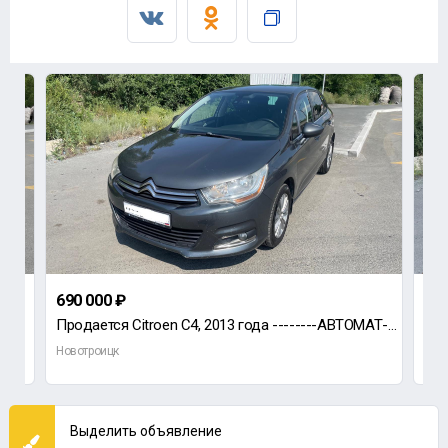
690 000 ₽
960
г.
Пpoдается Citroen C4, 2013 года --------АВТОМАТ------- первая регистрация автомобиля 03.2014 года
Новотроицк
Нов
Выделить объявление