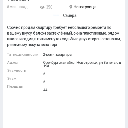
Новотроицк
8 мес. назад
350
Сайёра
Срочно продам квартиру требует небольшого ремонта по
вашему вкусу, балкон застеклённый, окна пластиковые, рядом
школа и садик, в пяти минутах ходьбы с двух сторон остановки,
реальному покупателю торг
Тип недвижимости
2-комн. квартира
Адрес
Оренбургская обл, г Новотроицк, ул Зеленая, д
19А
Этажность
5
Этаж
5
Площадь
44