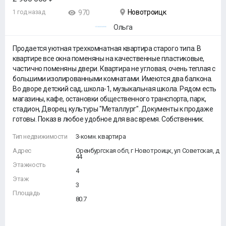
Новотроицк
1 год назад
970
Ольга
Продается уютная трехкомнатная квартира старого типа. В
квартире все окна поменяны на качественные пластиковые,
частично поменяны двери. Квартира не угловая, очень теплая с
большими изолированными комнатами. Имеются два балкона.
Во дворе детский сад, школа-1, музыкальная школа. Рядом есть
магазины, кафе, остановки общественного транспорта, парк,
стадион, Дворец культуры "Металлург". Документы к продаже
готовы. Показ в любое удобное для вас время. Собственник.
Тип недвижимости
3-комн. квартира
Адрес
Оренбургская обл, г Новотроицк, ул Советская, д
44
Этажность
4
Этаж
3
Площадь
80.7