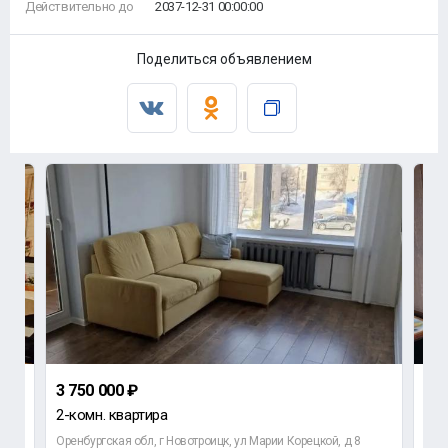
Действительно до
2037-12-31 00:00:00
Поделиться объявлением
3 750 000 ₽
2 0
2-комн. квартира
3-к
Оренбургская обл, г Новотроицк, ул Марии Корецкой, д 8
Орен