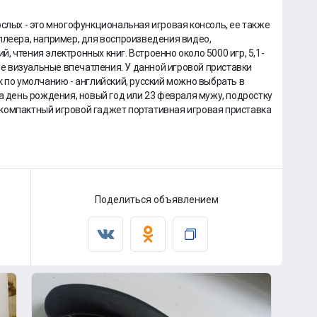
ослых - это многофункциональная игровая консоль, ее также
плеера, например, для воспроизведения видео,
 чтения электронных книг. Встроенно около 5000 игр, 5,1-
 визуальные впечатления. У данной игровой приставки
к по умолчанию - английский, русский можно выбрать в
а день рождения, новый год или 23 февраля мужу, подростку
компактный игровой гаджет портативная игровая приставка
Поделиться объявлением