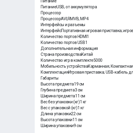
Питание
ПитаниеUSB; от аккумулятора
Процессор
ПроцессорAVI,RMVB, MP4
Интерфейсы и разъемы
ИнтерфейсПортативная игровая приставка; игров
Количество портов HDMI1
Количество портов USB1
Дополнительная информация
Страна производстваКитай
Количество игр в комплекте5000
Мобильность устройстваКарманная; Компактная
КомплектацияИгровая приставка; USB-кабель дл
Габариты
Высота предмета19 см
Глубина предмета3 см
Ширина предмета11 см
Вес без упаковки (кг)1 кг
Вес с упаковкой (кг)1 кг
Длина упаковки22 см
Высота упаковки11 см
Ширина упаковки9 см