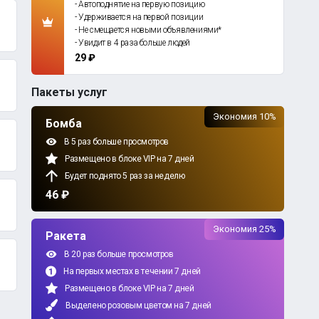
- Автоподнятие на первую позицию
- Удерживается на первой позиции
- Не смещается новыми объявлениями*
- Увидит в 4 раза больше людей
29 ₽
Пакеты услуг
Экономия 10%
Бомба
В 5 раз больше просмотров
Размещено в блоке VIP на 7 дней
Будет поднято 5 раз за неделю
46 ₽
Экономия 25%
Ракета
В 20 раз больше просмотров
На первых местах в течении 7 дней
Размещено в блоке VIP на 7 дней
Выделено розовым цветом на 7 дней