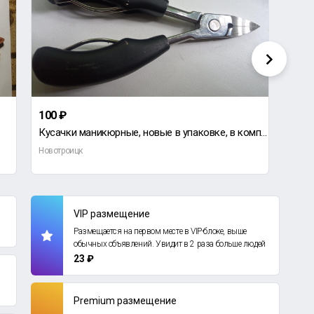
100 ₽
2 50
Кусачки маникюрные, новые в упаковке, в комплекте пилка для ногтей.
Прод
Новотроицк
Новот
VIP размещение
Размещается на первом месте в VIP-блоке, выше
обычных объявлений. Увидит в 2 раза больше людей
23 ₽
Premium размещение