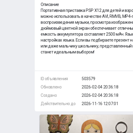
Описание
Портативная приставка PSP X12 для детей и взр
можно использовать в качестве AVI, RMVB, MP4-
воспроизведения музыки, просмотра изображений,
дюймовый цветной экран обеспечивает отличные
емкость аккумулятора составляет 2500 мАч. Язы
настройках языка. Если вы подбираете презент н
или даже мальчику школьнику, представленный 
станет идеальным выбором!
ID объявления
503579
Обновлено
2026-02-04 20:36:18
Создано
2026-02-04 20:36:18
Действительно до
2026-11-16 12:07:01