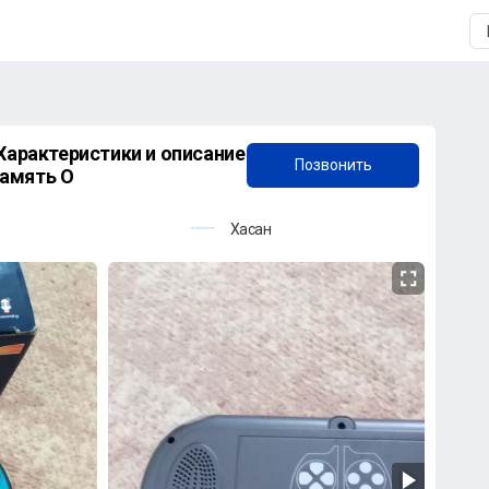
+7 (909) 605-40-35
Позвонить
амять О
Хасан