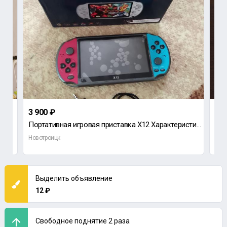
3 900 ₽
1 2
Портативная игровая приставка X12 Характеристики и описание Общие характеристики МодельX12 Память О
Новотроицк
Нов
Выделить объявление
12 ₽
Свободное поднятие 2 раза