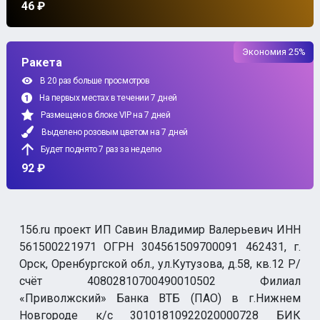
46 ₽
Экономия 25%
Ракета
В 20 раз больше просмотров
На первых местах в течении 7 дней
Размещено в блоке VIP на 7 дней
Выделено розовым цветом на 7 дней
Будет поднято 7 раз за неделю
92 ₽
156.ru проект ИП Савин Владимир Валерьевич ИНН
561500221971 ОГРН 304561509700091 462431, г.
Орск, Оренбургской обл., ул.Кутузова, д.58, кв.12 Р/
счёт 40802810700490010502 Филиал
«Приволжский» Банка ВТБ (ПАО) в г.Нижнем
Новгороде к/с 30101810922020000728 БИК