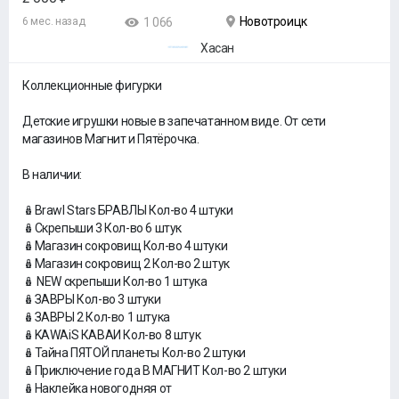
Новотроицк
6 мес. назад
1 066
Хасан
Коллекционные фигурки
Детские игрушки новые в запечатанном виде. От сети
магазинов Магнит и Пятёрочка.
В наличии:
🪆Brawl Stars БРАВЛЫ Кол-во 4 штуки
🪆Скрепыши 3 Кол-во 6 штук
🪆Магазин сокровищ Кол-во 4 штуки
🪆Магазин сокровищ 2 Кол-во 2 штук
🪆 NEW скрепыши Кол-во 1 штука
🪆ЗАВРЫ Кол-во 3 штуки
🪆ЗАВРЫ 2 Кол-во 1 штука
🪆KAWAiS КАВАИ Кол-во 8 штук
🪆Тайна ПЯТОЙ планеты Кол-во 2 штуки
🪆Приключение года В МАГНИТ Кол-во 2 штуки
🪆Наклейка новогодняя от