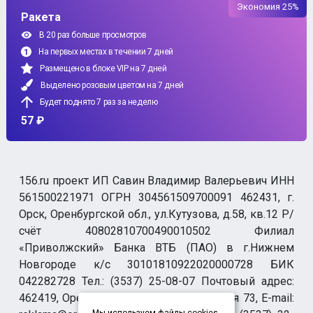
Экономия 25%
Ракета
В 20 раз больше просмотров
На первых местах в течении 7 дней
Размещено в блоке VIP на 7 дней
Выделено розовым цветом на 7 дней
Будет поднято 7 раз за неделю
57 ₽
156.ru проект ИП Савин Владимир Валерьевич ИНН
561500221971 ОГРН 304561509700091 462431, г.
Орск, Оренбургской обл., ул.Кутузова, д.58, кв.12 Р/
счёт 40802810700490010502 Филиал
«Приволжский» Банка ВТБ (ПАО) в г.Нижнем
Новгороде к/с 30101810922020000728 БИК
042282728 Тел.: (3537) 25-08-07 Почтовый адрес:
462419, Оренбургская обл., г. Орск-19 а/я 73, E-mail: