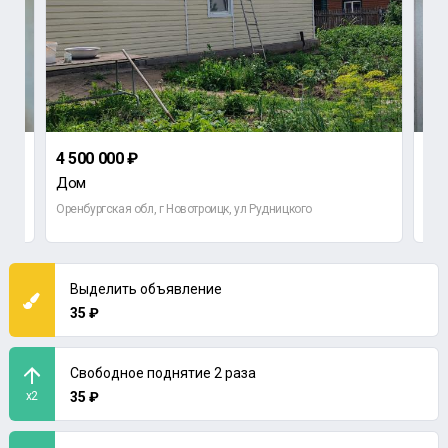
4 500 000 ₽
2 1
Дом
2-к
Оренбургская обл, г Новотроицк, ул Рудницкого
Орен
Выделить объявление
35 ₽
Свободное поднятие 2 раза
x2
35 ₽