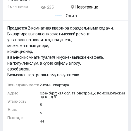
Новотроицк
2 мес. назад
235
Ольга
Продается 2-комнатная квартира с раздельными ходами.
В квартире выполнен косметический ремонт,
установлена новая входная дверь,
межкомнатные двери,
кондиционер,
в ванной комнате, туалете и кухне- выложен кафель,
на полу-линолум, в кухне кафель а полу,
евробалкон.
Возможен торг реальному покупателю.
Тип недвижимости
2-комн. квартира
Адрес
Оренбургская обл, г Новотроицк, Комсомольский
пр-кт, д 50
Этажность
5
Этаж
5
Площадь
44