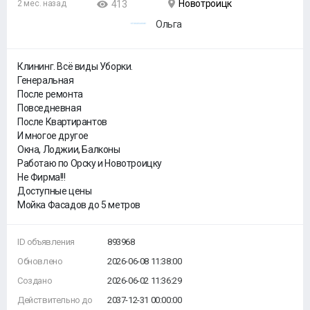
Новотроицк
2 мес. назад
413
Ольга
Клининг. Всё виды Уборки.
Генеральная
После ремонта
Повседневная
После Квартирантов
И многое другое
Окна, Лоджии, Балконы
Работаю по Орску и Новотроицку
Не Фирма!!!
Доступные цены
Мойка Фасадов до 5 метров
ID объявления
893968
Обновлено
2026-06-08 11:38:00
Создано
2026-06-02 11:36:29
Действительно до
2037-12-31 00:00:00