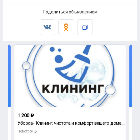
Поделиться объявлением
1 200 ₽
до
Уборка- Клининг: чистота и комфорт вашего дома Устали тратить драгоценные выходные на уборку? • Ком
Дом
Новотроицк
Нов