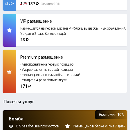
x10
171
137 ₽
- Скидка 20%
VIP размещение
Размещается на первом месте в VIP-блоке, выше обычных объявлений.
Увидит в 2 раза больше людей
23 ₽
Premium размещение
- Автоподнятие на первую позицию
- Удерживается на первой позиции
- Не смещается новыми объявлениями*
- Увидит в 4 раза больше людей
171 ₽
Пакеты услуг
Экономия 10%
Бомба
В 5 раз больше просмотров
Размещено в блоке VIP на 7 дней