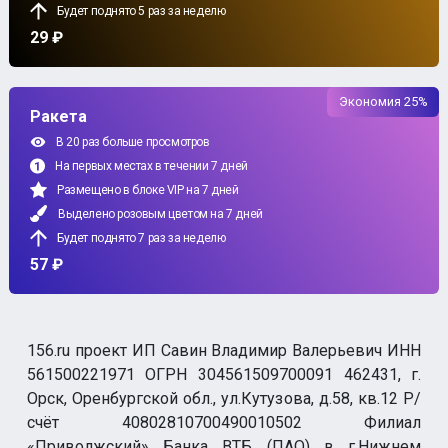
Будет поднято 5 раз за неделю
29 ₽
Экономия 25%
Ракета
В 20 раз больше просмотров
На первых местах в течении 7 дней
Размещено в блоке VIP на 7 дней
Выделено розовым цветом на 7 дней
Будет поднято 7 раз за неделю
57 ₽
156.ru проект ИП Савин Владимир Валерьевич ИНН
561500221971 ОГРН 304561509700091 462431, г.
Орск, Оренбургской обл., ул.Кутузова, д.58, кв.12 Р/
счёт 40802810700490010502 Филиал
«Приволжский» Банка ВТБ (ПАО) в г.Нижнем