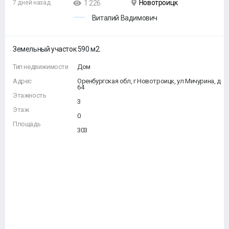
Новотроицк
7 дней назад
1 226
Виталий Вадимович
Земельный участок 590 м2.
Тип недвижимости
Дом
Адрес
Оренбургская обл, г Новотроицк, ул Мичурина, д
64
Этажность
3
Этаж
0
Площадь
303