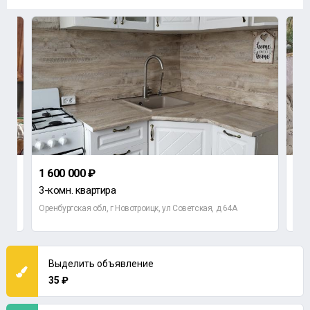
1 600 000 ₽
2 9
3-комн. квартира
Ко
Оренбургская обл, г Новотроицк, ул Советская, д 64А
Орен
Выделить объявление
35 ₽