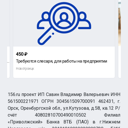
450 ₽
1 0
Требуется уборщик ( ца ) в продуктовый магазин на ост.
Требуются слесаря, для работы на предприятии
Тре
Новотроицк
Нов
156.ru проект ИП Савин Владимир Валерьевич ИНН
561500221971 ОГРН 304561509700091 462431, г.
Орск, Оренбургской обл., ул.Кутузова, д.58, кв.12 Р/
счёт 40802810700490010502 Филиал
«Приволжский» Банка ВТБ (ПАО) в г.Нижнем