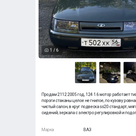
1
/
6
Продам 2112 2005 год, 124 1.6 мотор работает тих
пороги стаканы целое не гнилое, по кузову ровн
чистый салон, в круг подвеска ss20 стандарт, мя
сидений, зеркала с электро регулировкой и под
Марка
ВАЗ