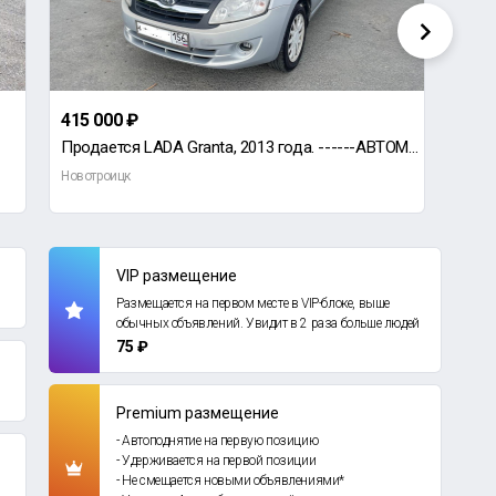
415 000 ₽
325 
Продается LADA Granta, 2013 года. ------АВТОМАТ------ В отличном техническом состоянии.
Новотроицк
Новот
VIP размещение
Размещается на первом месте в VIP-блоке, выше
обычных объявлений. Увидит в 2 раза больше людей
75 ₽
Premium размещение
- Автоподнятие на первую позицию
- Удерживается на первой позиции
- Не смещается новыми объявлениями*