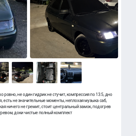
о ровно, не один гидрик не стучит, компрессия по 13.5, дно
ая, есть не значительные моменты, неплохая музыка саб,
гкая ничего не гремит, стоит центральный замок, подогрев
огревом, доки чистые полный комплект