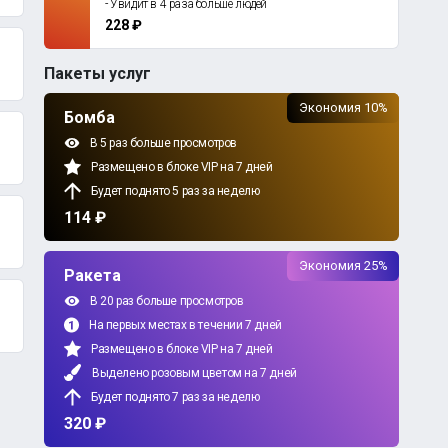
- Увидит в 4 раза больше людей
228 ₽
Пакеты услуг
Экономия 10%
Бомба
В 5 раз больше просмотров
Размещено в блоке VIP на 7 дней
Будет поднято 5 раз за неделю
114 ₽
Экономия 25%
Ракета
В 20 раз больше просмотров
На первых местах в течении 7 дней
Размещено в блоке VIP на 7 дней
Выделено розовым цветом на 7 дней
Будет поднято 7 раз за неделю
320 ₽