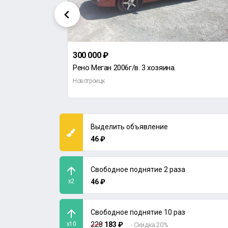
300 000 ₽
Рено Меган 2006г/в. 3 хозяина.
Новотроицк
Выделить объявление
46 ₽
Свободное поднятие 2 раза
x2
46 ₽
Свободное поднятие 10 раз
x10
228
183 ₽
- Скидка 20%