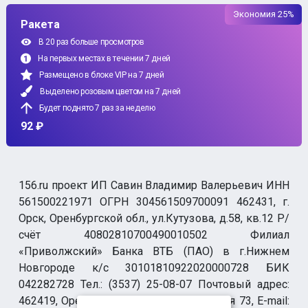
Экономия 25%
Ракета
В 20 раз больше просмотров
На первых местах в течении 7 дней
Размещено в блоке VIP на 7 дней
Выделено розовым цветом на 7 дней
Будет поднято 7 раз за неделю
92 ₽
156.ru проект ИП Савин Владимир Валерьевич ИНН
561500221971 ОГРН 304561509700091 462431, г.
Орск, Оренбургской обл., ул.Кутузова, д.58, кв.12 Р/
счёт 40802810700490010502 Филиал
«Приволжский» Банка ВТБ (ПАО) в г.Нижнем
Новгороде к/с 30101810922020000728 БИК
042282728 Тел.: (3537) 25-08-07 Почтовый адрес:
462419, Оренбургская обл., г. Орск-19 а/я 73, E-mail: