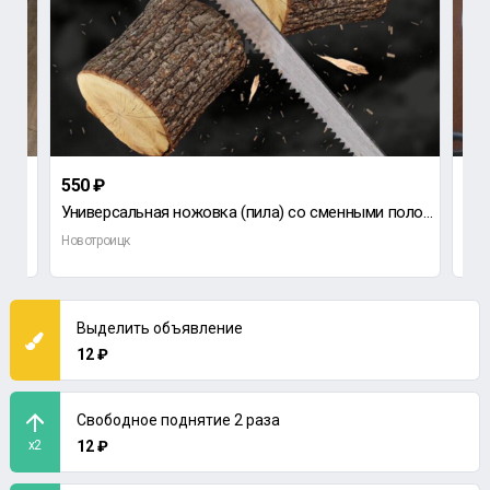
550 ₽
800
Универсальная ножовка (пила) со сменными полотнами для разных категорий работ, 5 в 1, НОВАЯ ! ! !
Про
Новотроицк
Нов
Выделить объявление
12 ₽
Свободное поднятие 2 раза
x2
12 ₽