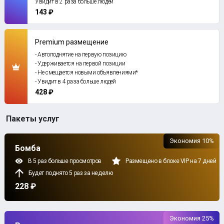
Увидит в 2 раза больше людей
143 ₽
Premium размещение
- Автоподнятие на первую позицию
- Удерживается на первой позиции
- Не смещается новыми объявлениями*
- Увидит в 4 раза больше людей
428 ₽
Пакеты услуг
Экономия 10%
Бомба
В 5 раз больше просмотров
Размещено в блоке VIP на 7 дней
Будет поднято 5 раз за неделю
228 ₽
Экономия 25%