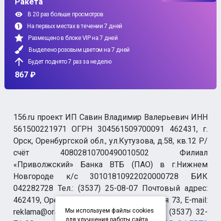
Ракета
В 20 раз больше просмотров
На первых местах в течении 7 дней
Размещено в блоке VIP на 7 дней
Выделено розовым цветом на 7 дней
Будет поднято 7 раз за неделю
867 ₽
156.ru проект ИП Савин Владимир Валерьевич ИНН
561500221971 ОГРН 304561509700091 462431, г.
Орск, Оренбургской обл., ул.Кутузова, д.58, кв.12 Р/
счёт 40802810700490010502 Филиал
«Приволжский» Банка ВТБ (ПАО) в г.Нижнем
Новгороде к/с 30101810922020000728 БИК
042282728 Тел.: (3537) 25-08-07 Почтовый адрес:
462419, Оренбургская обл., г. Орск-19 а/я 73, E-mail:
reklama@orsk.ru ТЕЛЕФОН МОДЕРАЦИИ (3537) 32-
Мы используем файлы cookies
для улучшения работы сайта.