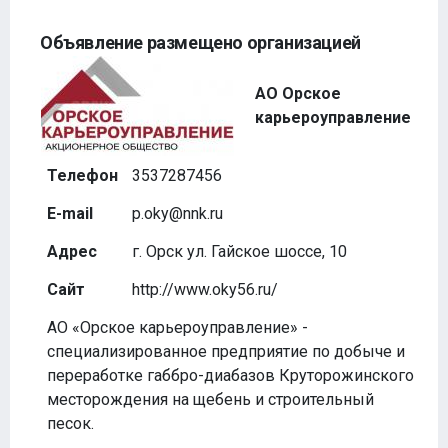
Объявление размещено организацией
АО Орское
карьероуправление
Телефон
3537287456
E-mail
p.oky@nnk.ru
Адрес
г. Орск ул. Гайское шоссе, 10
Сайт
http://www.oky56.ru/
АО «Орское карьероуправление» -
специализированное предприятие по добыче и
переработке габбро-диабазов Круторожинского
месторождения на щебень и строительный
песок.