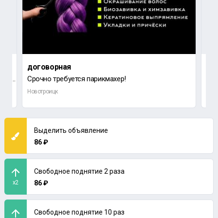
договорная
3 0
СВАРОЧНАЯ РАБОТА В подвале нужно приварить трубы,примерно 70 метров,новые трубы по 6 метров, труба 7
Срочно требуется парикмахер!
Новотроицк
Нов
Выделить объявление
86 ₽
Свободное поднятие 2 раза
x2
86 ₽
Свободное поднятие 10 раз