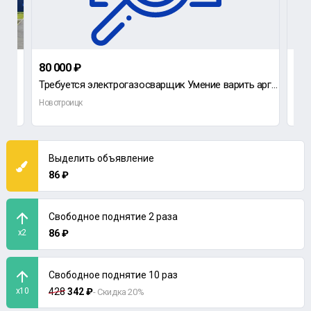
80 000 ₽
45 
Требуется электрогазосварщик Умение варить аргоном З/п от 80000 руб.
Новотроицк
Нов
Выделить объявление
86 ₽
Свободное поднятие 2 раза
x2
86 ₽
Свободное поднятие 10 раз
x10
428
342 ₽
- Скидка 20%