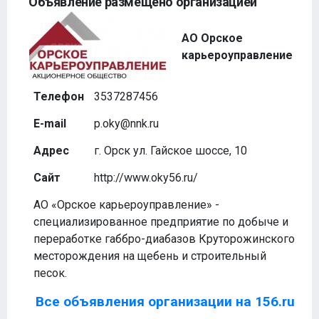
Объявление размещено организацией
АО Орское
карьероуправление
Телефон
3537287456
E-mail
p.oky@nnk.ru
Адрес
г. Орск ул. Гайское шоссе, 10
Сайт
http://www.oky56.ru/
АО «Орское карьероуправление» -
специализированное предприятие по добыче и
переработке габбро-диабазов Круторожинского
месторождения на щебень и строительный
песок.
Все объявления организации на 156.ru