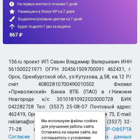
На первых местах в течении 7 дней
Размещено в блоке VIP на 7 дней
Выделено розовым цветом на 7 дней
Будет поднято 7 раз за неделю
867 ₽
156.ru проект ИП Савин Владимир Валерьевич ИНН
561500221971 ОГРН 304561509700091 462431, г.
Орск, Оренбургской обл., ул.Кутузова, д.58, кв.12 Р/
счёт 40802810700490010502 Филиал
«Приволжский» Банка ВТБ (ПАО) в г.Нижнем
Новгороде к/с 30101810922020000728 БИК
042282728 Тел.: (3537) 25-08-07 Почтовый адрес:
462419, Оренбургская обл., г. Орск-19 а/я 73, E-mail:
reklama@orsk.ru ТЕЛЕФОН МОДЕРАЦИИ (3537) 32-
Мы используем файлы cookies
для улучшения работы сайта.
71-28 allsupport@orsk.ru
ДОГОВОР-ОФЕРТА
Оставаясь на нашем сайте, вы
Согласие на обработку персональных данных
соглашаетесь с условиями