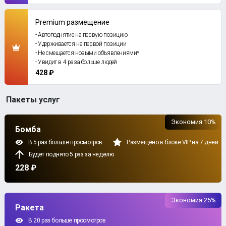
Premium размещение
- Автоподнятие на первую позицию
- Удерживается на первой позиции
- Не смещается новыми объявлениями*
- Увидит в 4 раза больше людей
428 ₽
Пакеты услуг
Экономия 10%
Бомба
В 5 раз больше просмотров
Размещено в блоке VIP на 7 дней
Будет поднято 5 раз за неделю
228 ₽
Экономия 25%
Ракета
В 20 раз больше просмотров