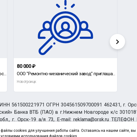
80 000 ₽
60 0
Требуется сторож в подземные гаражи (р-он остановки ПОЛИМЕР), мужчина пенсионного возраста, не злоуп
ООО "Ремонтно-механический завод" приглашает на работу электромонтера.
Новотроицк
Новот
НН 561500221971 ОГРН 304561509700091 462431, г. Орск, О
ий» Банка ВТБ (ПАО) в г.Нижнем Новгороде к/с 3010181
бл., г. Орск-19 а/я 73, E-mail: reklama@orsk.ru ТЕЛЕФОН
а обработку персональных данных
файлы cookies для улучшения работы сайта. Оставаясь на нашем сайте, вы
 условиями использования файлов cookies.