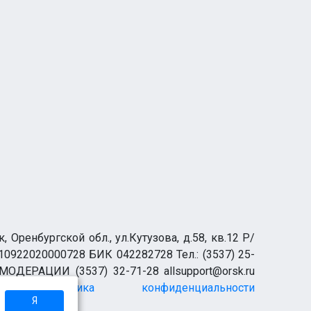
00 ₽
65 000 ₽
ООО "Ремонтно-механический завод" приглашает на работу сверловщика.
роицк
Новотроицк
ренбургской обл., ул.Кутузова, д.58, кв.12 Р/
0922020000728 БИК 042282728 Тел.: (3537) 25-
 МОДЕРАЦИИ (3537) 32-71-28 allsupport@orsk.ru
Политика конфиденциальности
Я