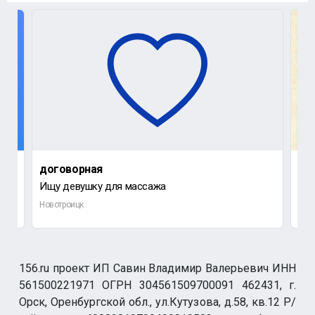
договорная
до
Ищу девушку для массажа
Ищу
Новотроицк
Нов
156.ru проект ИП Савин Владимир Валерьевич ИНН
561500221971 ОГРН 304561509700091 462431, г.
Орск, Оренбургской обл., ул.Кутузова, д.58, кв.12 Р/