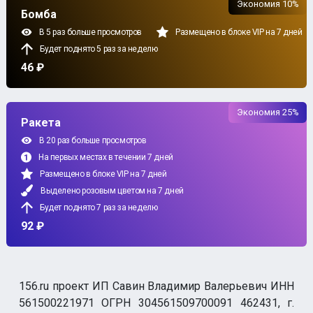
Экономия 10%
Бомба
В 5 раз больше просмотров
Размещено в блоке VIP на 7 дней
Будет поднято 5 раз за неделю
46 ₽
Экономия 25%
Ракета
В 20 раз больше просмотров
На первых местах в течении 7 дней
Размещено в блоке VIP на 7 дней
Выделено розовым цветом на 7 дней
Будет поднято 7 раз за неделю
92 ₽
156.ru проект ИП Савин Владимир Валерьевич ИНН
561500221971 ОГРН 304561509700091 462431, г.