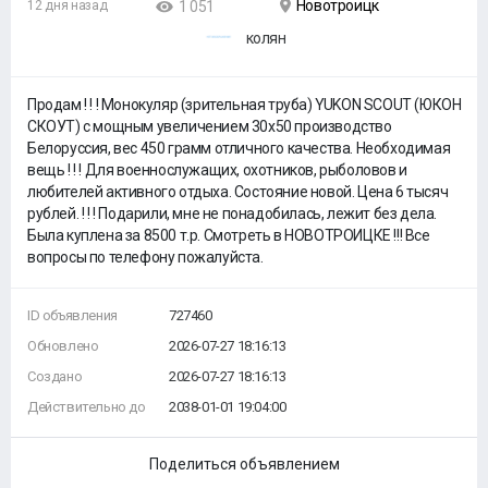
Новотроицк
12 дня назад
1 051
колян
Продам ! ! ! Монокуляр (зрительная труба) YUKON SCОUT (ЮКОН
СКОУТ) с мощным увеличением 30х50 производство
Белоруссия, вес 450 грамм отличного качества. Необходимая
вещь ! ! ! Для военнослужащих, охотников, рыболовов и
любителей активного отдыха. Состояние новой. Цена 6 тысяч
рублей. ! ! ! Подарили, мне не понадобилась, лежит без дела.
Была куплена за 8500 т.р. Смотреть в НОВОТРОИЦКЕ !!! Все
вопросы по телефону пожалуйста.
ID объявления
727460
Обновлено
2026-07-27 18:16:13
Создано
2026-07-27 18:16:13
Действительно до
2038-01-01 19:04:00
Поделиться объявлением