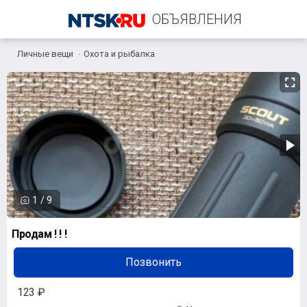
ОБЪЯВЛЕНИЯ
Личные вещи
Охота и рыбалка
+7 (986) 774-09-08
1
/
9
Продам ! ! !
Позвонить
123 ₽