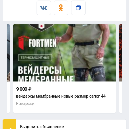
9 000 ₽
500
вейдерсы мембранные новые размер сапог 44
Новотроицк
Нов
Выделить объявление