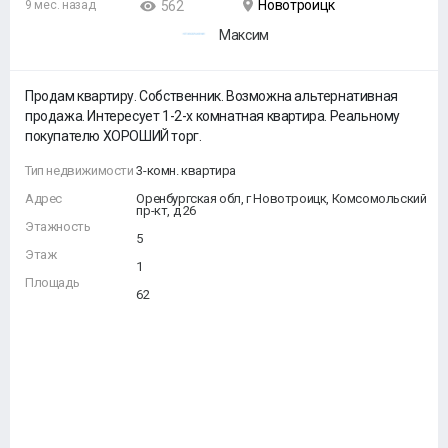
Новотроицк
9 мес. назад
562
Максим
Продам квартиру. Собственник. Возможна альтернативная
продажа. Интересует 1-2-х комнатная квартира. Реальному
покупателю ХОРОШИЙ торг.
Тип недвижимости
3-комн. квартира
Адрес
Оренбургская обл, г Новотроицк, Комсомольский
пр-кт, д 26
Этажность
5
Этаж
1
Площадь
62