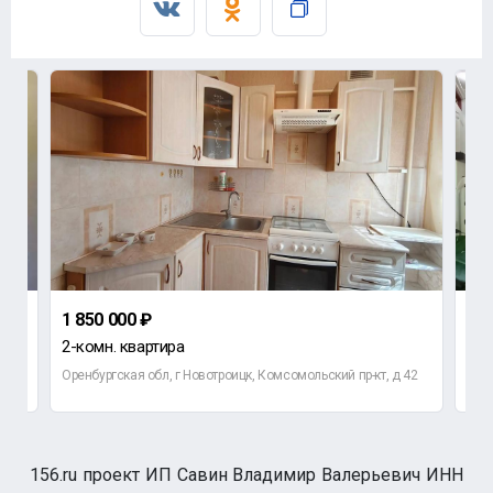
1 850 000 ₽
3 8
2-комн. квартира
3-к
Оренбургская обл, г Новотроицк, Комсомольский пр-кт, д 42
Орен
156.ru проект ИП Савин Владимир Валерьевич ИНН